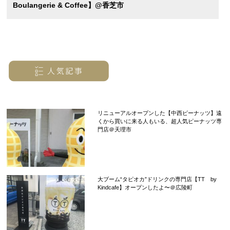
Boulangerie & Coffee】@香芝市
リニューアルオープンした【中西ピーナッツ】遠
くから買いに来る人もいる、超人気ピーナッツ専
門店＠天理市
大ブーム“タピオカ”ドリンクの専門店【TT by
Kindcafe】オープンしたよ〜＠広陵町