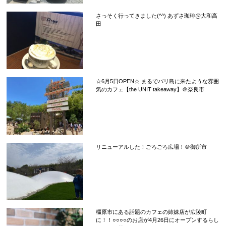
さっそく行ってきました(^^) あずさ珈琲@大和高
田
☆6月5日OPEN☆ まるでバリ島に来たような雰囲
気のカフェ【the UNIT takeaway】＠奈良市
リニューアルした！ごろごろ広場！＠御所市
橿原市にある話題のカフェの姉妹店が広陵町
に！！○○○○のお店が4月26日にオープンするらし