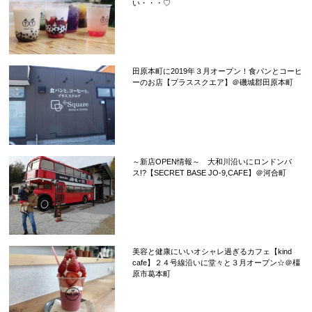
い・・・♡
田原本町に2019年３月オープン！食パンとコーヒ
ーのお店【プラススクエア】＠磯城郡田原本町
～新店OPEN情報～ 大和川沿いにロンドンバ
ス!?【SECRET BASE JO-9,CAFE】＠河合町
美容と健康にいいオシャレ過ぎるカフェ【kind
cafe】２４号線沿いに堂々と３月オープン☆＠橿
原市葛本町