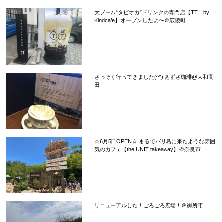
大ブーム“タピオカ”ドリンクの専門店【TT by
Kindcafe】オープンしたよ〜＠広陵町
さっそく行ってきました(^^) あずさ珈琲@大和高
田
☆6月5日OPEN☆ まるでバリ島に来たような雰囲
気のカフェ【the UNIT takeaway】＠奈良市
リニューアルした！ごろごろ広場！＠御所市