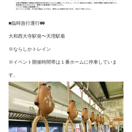
■臨時急行運行🚃
大和西大寺駅発〜天理駅着
※ならしかトレイン
※イベント開催時間帯は１番ホームに停車していま
す。