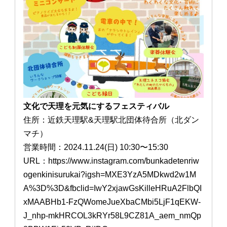
文化で天理を元気にするフェスティバル
住所：近鉄天理駅&天理駅北団体待合所（北ダン
マチ）
営業時間：2024.11.24(日) 10:30〜15:30
URL：https://www.instagram.com/bunkadetenriw
ogenkinisurukai?igsh=MXE3YzA5MDkwd2w1M
A%3D%3D&fbclid=IwY2xjawGsKilleHRuA2FlbQI
xMAABHb1-FzQWomeJueXbaCMbi5LjF1qEKW-
J_nhp-mkHRCOL3kRYr58L9CZ81A_aem_nmQp