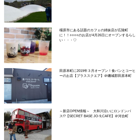
橿原市にある話題のカフェの姉妹店が広陵町
に！！○○○○のお店が4月26日にオープンするらし
い・・・♡
田原本町に2019年３月オープン！食パンとコーヒ
ーのお店【プラススクエア】＠磯城郡田原本町
～新店OPEN情報～ 大和川沿いにロンドンバ
ス!?【SECRET BASE JO-9,CAFE】＠河合町