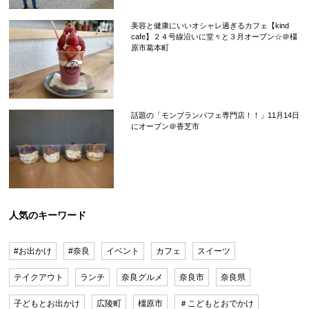
美容と健康にいいオシャレ過ぎるカフェ【kind
cafe】２４号線沿いに堂々と３月オープン☆＠橿
原市葛本町
話題の「モンブランパフェ専門店！！」11月14日
にオープン＠香芝市
人気のキーワード
#お出かけ
#奈良
イベント
カフェ
スイーツ
テイクアウト
ランチ
奈良グルメ
奈良市
奈良県
子どもとお出かけ
広陵町
橿原市
＃こどもとおでかけ