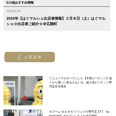
その他おすすめ情報
2020.02.05
2020年【はぐマルシェ出店者情報】２月８日（土）はぐマル
シェ☆出店者ご紹介☆＠広陵町
リニューアルオープンした【中西ピーナッツ】遠
くから買いに来る人もいる、超人気ピーナッツ専
門店＠天理市
大ブーム“タピオカ”ドリンクの専門店【TT by
Kindcafe】オープンしたよ〜＠広陵町