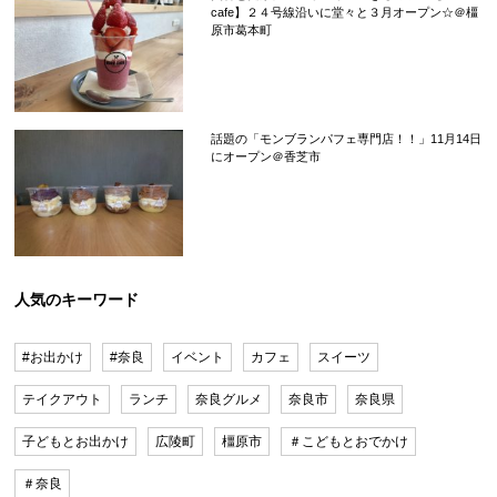
cafe】２４号線沿いに堂々と３月オープン☆＠橿
原市葛本町
話題の「モンブランパフェ専門店！！」11月14日
にオープン＠香芝市
人気のキーワード
#お出かけ
#奈良
イベント
カフェ
スイーツ
テイクアウト
ランチ
奈良グルメ
奈良市
奈良県
子どもとお出かけ
広陵町
橿原市
＃こどもとおでかけ
＃奈良