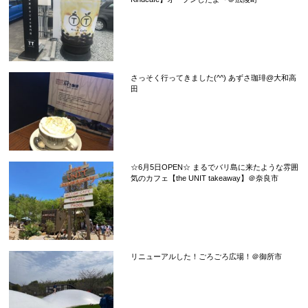
さっそく行ってきました(^^) あずさ珈琲@大和高
田
☆6月5日OPEN☆ まるでバリ島に来たような雰囲
気のカフェ【the UNIT takeaway】＠奈良市
リニューアルした！ごろごろ広場！＠御所市