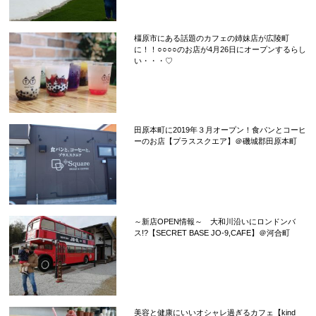
橿原市にある話題のカフェの姉妹店が広陵町
に！！○○○○のお店が4月26日にオープンするらし
い・・・♡
田原本町に2019年３月オープン！食パンとコーヒ
ーのお店【プラススクエア】＠磯城郡田原本町
～新店OPEN情報～ 大和川沿いにロンドンバ
ス!?【SECRET BASE JO-9,CAFE】＠河合町
美容と健康にいいオシャレ過ぎるカフェ【kind