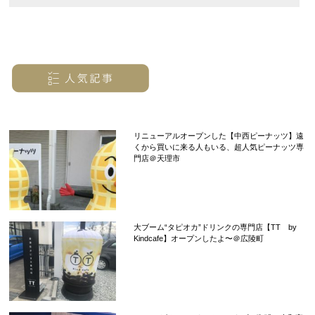
リニューアルオープンした【中西ピーナッツ】遠
くから買いに来る人もいる、超人気ピーナッツ専
門店＠天理市
大ブーム“タピオカ”ドリンクの専門店【TT by
Kindcafe】オープンしたよ〜＠広陵町