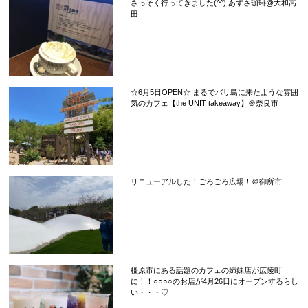
さっそく行ってきました(^^) あずさ珈琲@大和高
田
☆6月5日OPEN☆ まるでバリ島に来たような雰囲
気のカフェ【the UNIT takeaway】＠奈良市
リニューアルした！ごろごろ広場！＠御所市
橿原市にある話題のカフェの姉妹店が広陵町
に！！○○○○のお店が4月26日にオープンするらし
い・・・♡