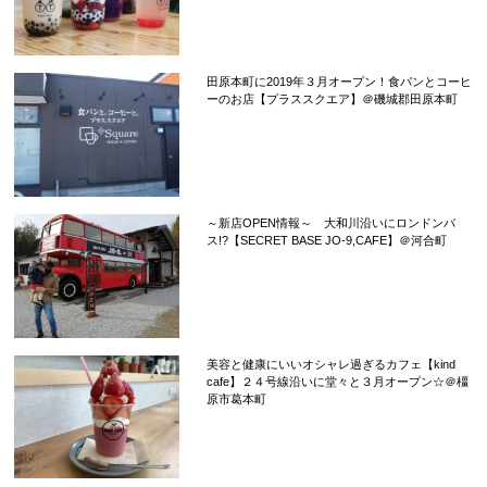
田原本町に2019年３月オープン！食パンとコーヒ
ーのお店【プラススクエア】＠磯城郡田原本町
～新店OPEN情報～ 大和川沿いにロンドンバ
ス!?【SECRET BASE JO-9,CAFE】＠河合町
美容と健康にいいオシャレ過ぎるカフェ【kind
cafe】２４号線沿いに堂々と３月オープン☆＠橿
原市葛本町