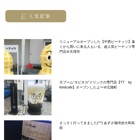
リニューアルオープンした【中西ピーナッツ】遠
くから買いに来る人もいる、超人気ピーナッツ専
門店＠天理市
大ブーム“タピオカ”ドリンクの専門店【TT by
Kindcafe】オープンしたよ〜＠広陵町
さっそく行ってきました(^^) あずさ珈琲@大和高
田