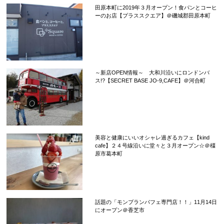
田原本町に2019年３月オープン！食パンとコーヒ
ーのお店【プラススクエア】＠磯城郡田原本町
～新店OPEN情報～ 大和川沿いにロンドンバ
ス!?【SECRET BASE JO-9,CAFE】＠河合町
美容と健康にいいオシャレ過ぎるカフェ【kind
cafe】２４号線沿いに堂々と３月オープン☆＠橿
原市葛本町
話題の「モンブランパフェ専門店！！」11月14日
にオープン＠香芝市