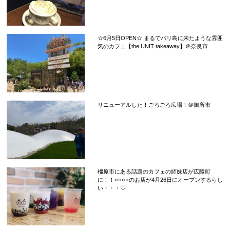
☆6月5日OPEN☆ まるでバリ島に来たような雰囲
気のカフェ【the UNIT takeaway】＠奈良市
リニューアルした！ごろごろ広場！＠御所市
橿原市にある話題のカフェの姉妹店が広陵町
に！！○○○○のお店が4月26日にオープンするらし
い・・・♡