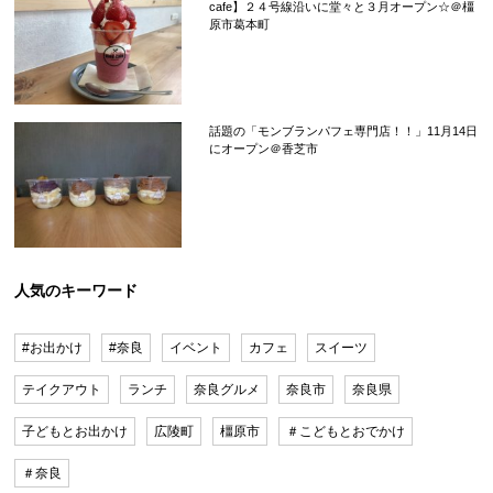
cafe】２４号線沿いに堂々と３月オープン☆＠橿
原市葛本町
話題の「モンブランパフェ専門店！！」11月14日
にオープン＠香芝市
人気のキーワード
#お出かけ
#奈良
イベント
カフェ
スイーツ
テイクアウト
ランチ
奈良グルメ
奈良市
奈良県
子どもとお出かけ
広陵町
橿原市
＃こどもとおでかけ
＃奈良