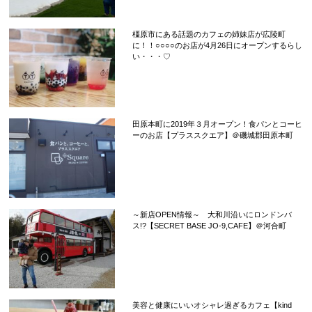
橿原市にある話題のカフェの姉妹店が広陵町
に！！○○○○のお店が4月26日にオープンするらし
い・・・♡
田原本町に2019年３月オープン！食パンとコーヒ
ーのお店【プラススクエア】＠磯城郡田原本町
～新店OPEN情報～ 大和川沿いにロンドンバ
ス!?【SECRET BASE JO-9,CAFE】＠河合町
美容と健康にいいオシャレ過ぎるカフェ【kind