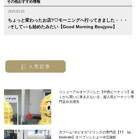
その他おすすめ情報
2019.03.05
ちょっと変わったお店?♡モーニングへ行ってきました・・・
♪そして○○も始めたみたい【Good Morning Boujyou】
リニューアルオープンした【中西ピーナッツ】遠
くから買いに来る人もいる、超人気ピーナッツ専
門店＠天理市
大ブーム“タピオカ”ドリンクの専門店【TT by
Kindcafe】オープンしたよ〜＠広陵町