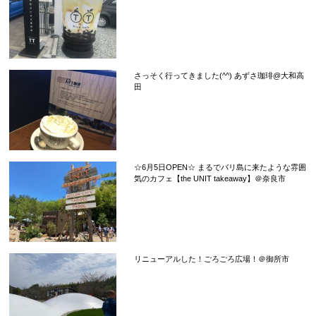
さっそく行ってきました(^^) あずさ珈琲@大和高
田
☆6月5日OPEN☆ まるでバリ島に来たような雰囲
気のカフェ【the UNIT takeaway】＠奈良市
リニューアルした！ごろごろ広場！＠御所市