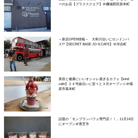
ーのお店【プラススクエア】＠磯城郡田原本町
～新店OPEN情報～ 大和川沿いにロンドンバ
ス!?【SECRET BASE JO-9,CAFE】＠河合町
美容と健康にいいオシャレ過ぎるカフェ【kind
cafe】２４号線沿いに堂々と３月オープン☆＠橿
原市葛本町
話題の「モンブランパフェ専門店！！」11月14日
にオープン＠香芝市