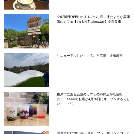
☆6月5日OPEN☆ まるでバリ島に来たような雰囲
気のカフェ【the UNIT takeaway】＠奈良市
リニューアルした！ごろごろ広場！＠御所市
橿原市にある話題のカフェの姉妹店が広陵町
に！！○○○○のお店が4月26日にオープンするらし
い・・・♡
田原本町に2019年３月オープン！食パンとコーヒ