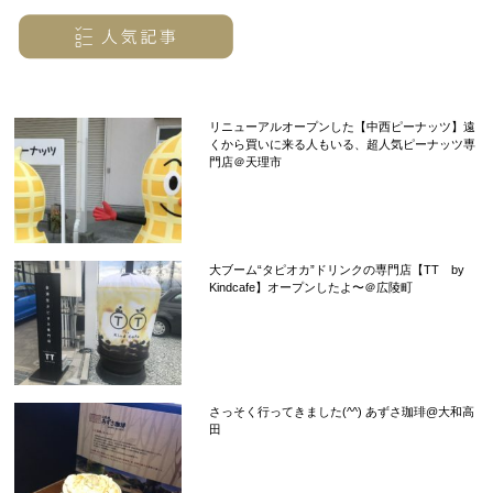
リニューアルオープンした【中西ピーナッツ】遠
くから買いに来る人もいる、超人気ピーナッツ専
門店＠天理市
大ブーム“タピオカ”ドリンクの専門店【TT by
Kindcafe】オープンしたよ〜＠広陵町
さっそく行ってきました(^^) あずさ珈琲@大和高
田