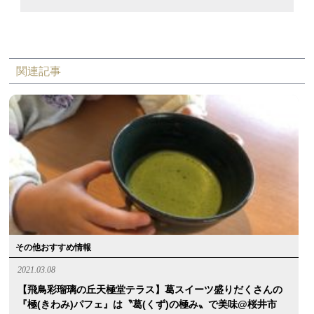
関連記事
その他おすすめ情報
2021.03.08
【飛鳥彩瑠璃の丘天極堂テラス】葛スイーツ盛りだくさんの
『極(きわみ)パフェ』は〝葛(くず)の極み〟で美味@桜井市