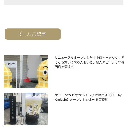
リニューアルオープンした【中西ピーナッツ】遠
くから買いに来る人もいる、超人気ピーナッツ専
門店＠天理市
大ブーム“タピオカ”ドリンクの専門店【TT by
Kindcafe】オープンしたよ〜＠広陵町