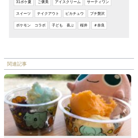
31ポケ夏
ご褒美
アイスクリーム
サーティワン
スイーツ
テイクアウト
ピカチュウ
プチ贅沢
ポケモン コラボ
子ども 喜ぶ
桜井
＃奈良
関連記事