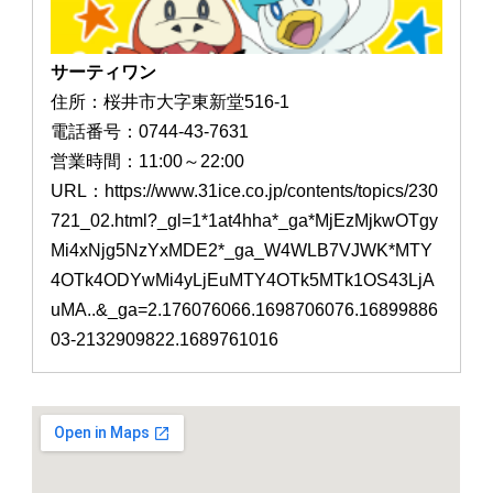
サーティワン
住所：桜井市大字東新堂516-1
電話番号：0744-43-7631
営業時間：11:00～22:00
URL：https://www.31ice.co.jp/contents/topics/230
721_02.html?_gl=1*1at4hha*_ga*MjEzMjkwOTgy
Mi4xNjg5NzYxMDE2*_ga_W4WLB7VJWK*MTY
4OTk4ODYwMi4yLjEuMTY4OTk5MTk1OS43LjA
uMA..&_ga=2.176076066.1698706076.16899886
03-2132909822.1689761016