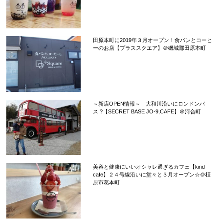
田原本町に2019年３月オープン！食パンとコーヒ
ーのお店【プラススクエア】＠磯城郡田原本町
～新店OPEN情報～ 大和川沿いにロンドンバ
ス!?【SECRET BASE JO-9,CAFE】＠河合町
美容と健康にいいオシャレ過ぎるカフェ【kind
cafe】２４号線沿いに堂々と３月オープン☆＠橿
原市葛本町