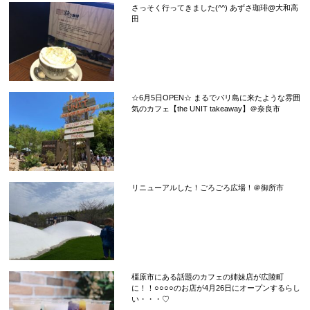
さっそく行ってきました(^^) あずさ珈琲@大和高
田
☆6月5日OPEN☆ まるでバリ島に来たような雰囲
気のカフェ【the UNIT takeaway】＠奈良市
リニューアルした！ごろごろ広場！＠御所市
橿原市にある話題のカフェの姉妹店が広陵町
に！！○○○○のお店が4月26日にオープンするらし
い・・・♡