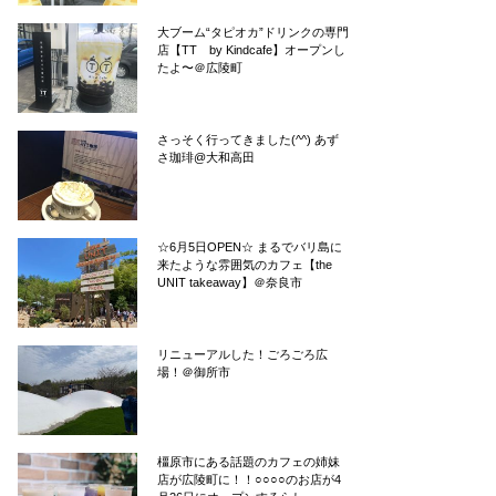
大ブーム“タピオカ”ドリンクの専門
店【TT by Kindcafe】オープンし
たよ〜＠広陵町
さっそく行ってきました(^^) あず
さ珈琲@大和高田
☆6月5日OPEN☆ まるでバリ島に
来たような雰囲気のカフェ【the
UNIT takeaway】＠奈良市
リニューアルした！ごろごろ広
場！＠御所市
橿原市にある話題のカフェの姉妹
店が広陵町に！！○○○○のお店が4