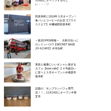
月26日にオープンするらし
い・・・♡
田原本町に2019年３月オープン！
食パンとコーヒーのお店【プラス
スクエア】＠磯城郡田原本町
～新店OPEN情報～ 大和川沿いに
ロンドンバス!?【SECRET BASE
JO-9,CAFE】＠河合町
美容と健康にいいオシャレ過ぎる
カフェ【kind cafe】２４号線沿い
に堂々と３月オープン☆＠橿原市
葛本町
話題の「モンブランパフェ専門
店！！」11月14日にオープン＠香
芝市