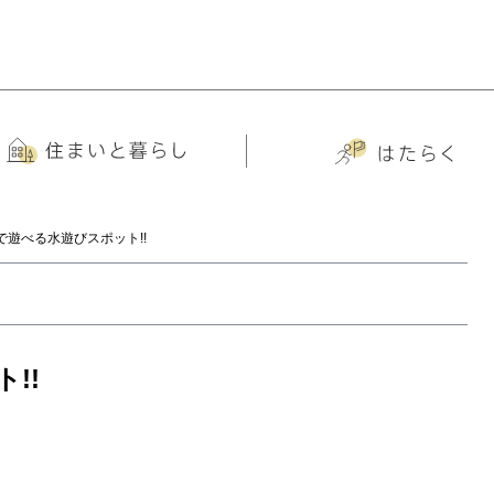
で遊べる水遊びスポット!!
!!
。