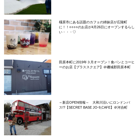
橿原市にある話題のカフェの姉妹店が広陵町
に！！○○○○のお店が4月26日にオープンするらし
い・・・♡
田原本町に2019年３月オープン！食パンとコーヒ
ーのお店【プラススクエア】＠磯城郡田原本町
～新店OPEN情報～ 大和川沿いにロンドンバ
ス!?【SECRET BASE JO-9,CAFE】＠河合町