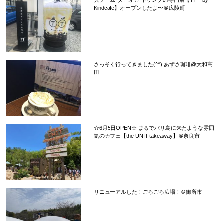
Kindcafe】オープンしたよ〜＠広陵町
さっそく行ってきました(^^) あずさ珈琲@大和高
田
☆6月5日OPEN☆ まるでバリ島に来たような雰囲
気のカフェ【the UNIT takeaway】＠奈良市
リニューアルした！ごろごろ広場！＠御所市