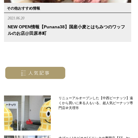
その他おすすめ情報
2021.06.20
NEW OPEN情報【punana38】国産小麦とはちみつのワッフ
ルのお店@田原本町
リニューアルオープンした【中西ピーナッツ】遠
くから買いに来る人もいる、超人気ピーナッツ専
門店＠天理市
大ブーム“タピオカ”ドリンクの専門店【TT by