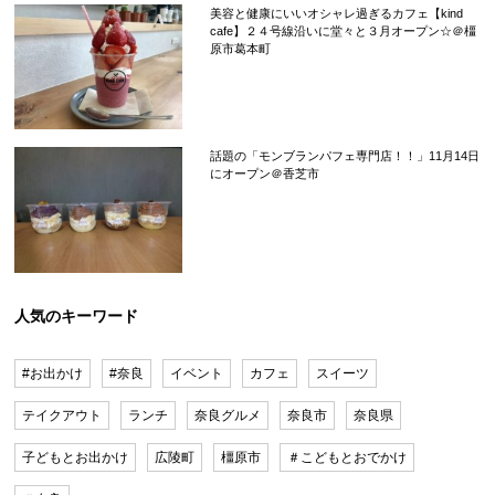
美容と健康にいいオシャレ過ぎるカフェ【kind
cafe】２４号線沿いに堂々と３月オープン☆＠橿
原市葛本町
話題の「モンブランパフェ専門店！！」11月14日
にオープン＠香芝市
人気のキーワード
#お出かけ
#奈良
イベント
カフェ
スイーツ
テイクアウト
ランチ
奈良グルメ
奈良市
奈良県
子どもとお出かけ
広陵町
橿原市
＃こどもとおでかけ