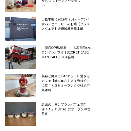
月26日にオープンするらし
い・・・♡
田原本町に2019年３月オープン！
食パンとコーヒーのお店【プラス
スクエア】＠磯城郡田原本町
～新店OPEN情報～ 大和川沿いに
ロンドンバス!?【SECRET BASE
JO-9,CAFE】＠河合町
美容と健康にいいオシャレ過ぎる
カフェ【kind cafe】２４号線沿い
に堂々と３月オープン☆＠橿原市
葛本町
話題の「モンブランパフェ専門
店！！」11月14日にオープン＠香
芝市