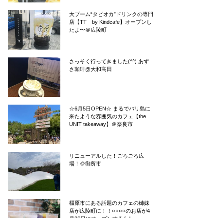
大ブーム“タピオカ”ドリンクの専門
店【TT by Kindcafe】オープンし
たよ〜＠広陵町
さっそく行ってきました(^^) あず
さ珈琲@大和高田
☆6月5日OPEN☆ まるでバリ島に
来たような雰囲気のカフェ【the
UNIT takeaway】＠奈良市
リニューアルした！ごろごろ広
場！＠御所市
橿原市にある話題のカフェの姉妹
店が広陵町に！！○○○○のお店が4