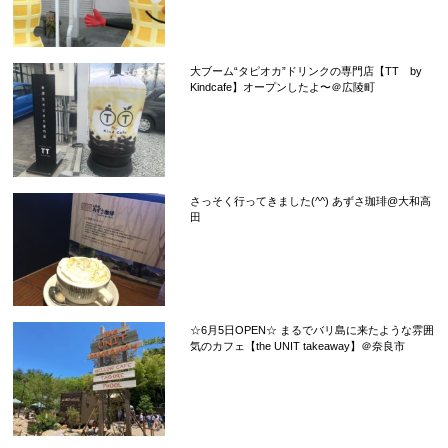
大ブーム“タピオカ”ドリンクの専門店【TT by
Kindcafe】オープンしたよ〜＠広陵町
さっそく行ってきました(^^) あずさ珈琲@大和高
田
☆6月5日OPEN☆ まるでバリ島に来たような雰囲
気のカフェ【the UNIT takeaway】＠奈良市