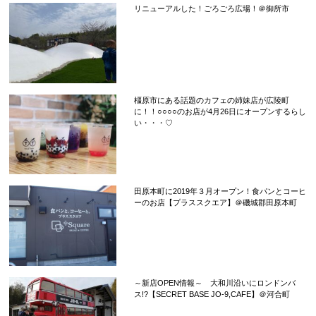
リニューアルした！ごろごろ広場！＠御所市
橿原市にある話題のカフェの姉妹店が広陵町
に！！○○○○のお店が4月26日にオープンするらし
い・・・♡
田原本町に2019年３月オープン！食パンとコーヒ
ーのお店【プラススクエア】＠磯城郡田原本町
～新店OPEN情報～ 大和川沿いにロンドンバ
ス!?【SECRET BASE JO-9,CAFE】＠河合町