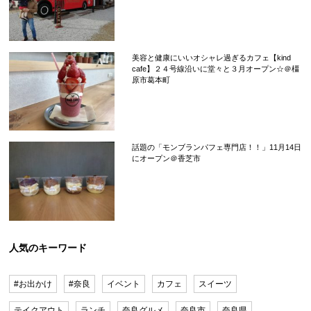
美容と健康にいいオシャレ過ぎるカフェ【kind
cafe】２４号線沿いに堂々と３月オープン☆＠橿
原市葛本町
話題の「モンブランパフェ専門店！！」11月14日
にオープン＠香芝市
人気のキーワード
#お出かけ
#奈良
イベント
カフェ
スイーツ
テイクアウト
ランチ
奈良グルメ
奈良市
奈良県