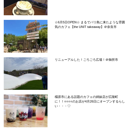
☆6月5日OPEN☆ まるでバリ島に来たような雰囲
気のカフェ【the UNIT takeaway】＠奈良市
リニューアルした！ごろごろ広場！＠御所市
橿原市にある話題のカフェの姉妹店が広陵町
に！！○○○○のお店が4月26日にオープンするらし
い・・・♡