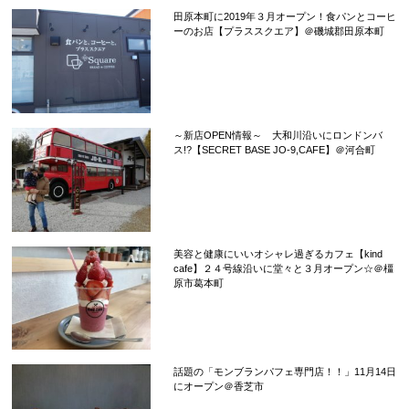
田原本町に2019年３月オープン！食パンとコーヒ
ーのお店【プラススクエア】＠磯城郡田原本町
～新店OPEN情報～ 大和川沿いにロンドンバ
ス!?【SECRET BASE JO-9,CAFE】＠河合町
美容と健康にいいオシャレ過ぎるカフェ【kind
cafe】２４号線沿いに堂々と３月オープン☆＠橿
原市葛本町
話題の「モンブランパフェ専門店！！」11月14日
にオープン＠香芝市