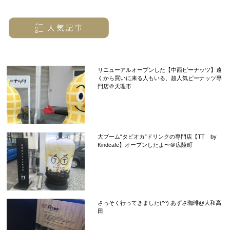
リニューアルオープンした【中西ピーナッツ】遠
くから買いに来る人もいる、超人気ピーナッツ専
門店＠天理市
大ブーム“タピオカ”ドリンクの専門店【TT by
Kindcafe】オープンしたよ〜＠広陵町
さっそく行ってきました(^^) あずさ珈琲@大和高
田