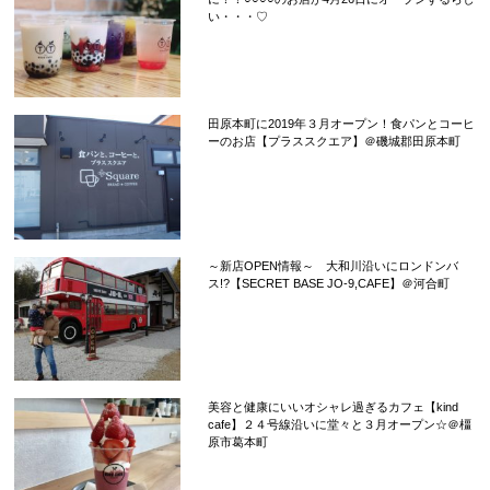
い・・・♡
田原本町に2019年３月オープン！食パンとコーヒ
ーのお店【プラススクエア】＠磯城郡田原本町
～新店OPEN情報～ 大和川沿いにロンドンバ
ス!?【SECRET BASE JO-9,CAFE】＠河合町
美容と健康にいいオシャレ過ぎるカフェ【kind
cafe】２４号線沿いに堂々と３月オープン☆＠橿
原市葛本町