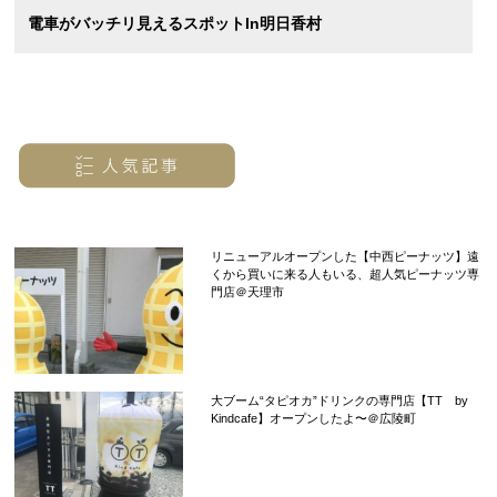
電車がバッチリ見えるスポットin明日香村
リニューアルオープンした【中西ピーナッツ】遠
くから買いに来る人もいる、超人気ピーナッツ専
門店＠天理市
大ブーム“タピオカ”ドリンクの専門店【TT by
Kindcafe】オープンしたよ〜＠広陵町