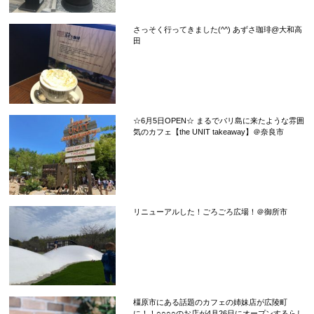
さっそく行ってきました(^^) あずさ珈琲@大和高
田
☆6月5日OPEN☆ まるでバリ島に来たような雰囲
気のカフェ【the UNIT takeaway】＠奈良市
リニューアルした！ごろごろ広場！＠御所市
橿原市にある話題のカフェの姉妹店が広陵町
に！！○○○○のお店が4月26日にオープンするらし