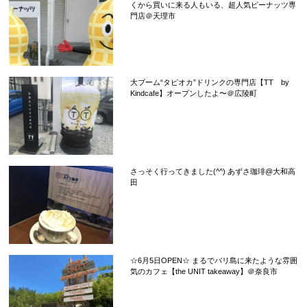
くから買いに来る人もいる、超人気ピーナッツ専
門店＠天理市
大ブーム“タピオカ”ドリンクの専門店【TT by
Kindcafe】オープンしたよ〜＠広陵町
さっそく行ってきました(^^) あずさ珈琲@大和高
田
☆6月5日OPEN☆ まるでバリ島に来たような雰囲
気のカフェ【the UNIT takeaway】＠奈良市