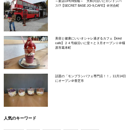
～新店OPEN情報～ 大和川沿いにロンドンバ
ス!?【SECRET BASE JO-9,CAFE】＠河合町
美容と健康にいいオシャレ過ぎるカフェ【kind
cafe】２４号線沿いに堂々と３月オープン☆＠橿
原市葛本町
話題の「モンブランパフェ専門店！！」11月14日
にオープン＠香芝市
人気のキーワード