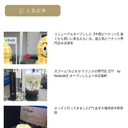
リニューアルオープンした【中西ピーナッツ】遠
くから買いに来る人もいる、超人気ピーナッツ専
門店＠天理市
大ブーム“タピオカ”ドリンクの専門店【TT by
Kindcafe】オープンしたよ〜＠広陵町
さっそく行ってきました(^^) あずさ珈琲@大和高
田