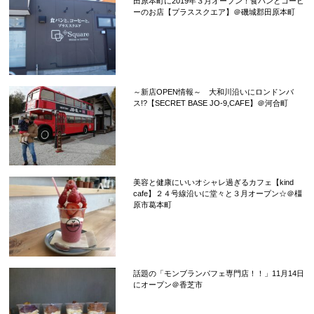
田原本町に2019年３月オープン！食パンとコーヒ
ーのお店【プラススクエア】＠磯城郡田原本町
～新店OPEN情報～ 大和川沿いにロンドンバ
ス!?【SECRET BASE JO-9,CAFE】＠河合町
美容と健康にいいオシャレ過ぎるカフェ【kind
cafe】２４号線沿いに堂々と３月オープン☆＠橿
原市葛本町
話題の「モンブランパフェ専門店！！」11月14日
にオープン＠香芝市