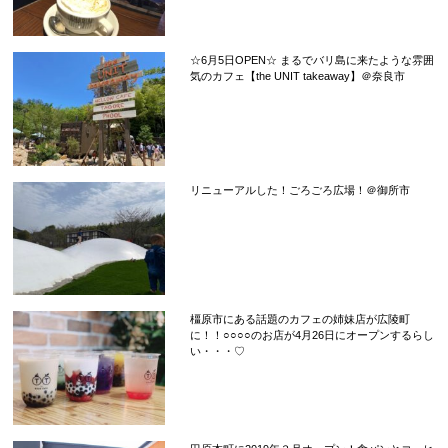
☆6月5日OPEN☆ まるでバリ島に来たような雰囲
気のカフェ【the UNIT takeaway】＠奈良市
リニューアルした！ごろごろ広場！＠御所市
橿原市にある話題のカフェの姉妹店が広陵町
に！！○○○○のお店が4月26日にオープンするらし
い・・・♡