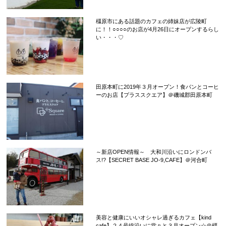
橿原市にある話題のカフェの姉妹店が広陵町
に！！○○○○のお店が4月26日にオープンするらし
い・・・♡
田原本町に2019年３月オープン！食パンとコーヒ
ーのお店【プラススクエア】＠磯城郡田原本町
～新店OPEN情報～ 大和川沿いにロンドンバ
ス!?【SECRET BASE JO-9,CAFE】＠河合町
美容と健康にいいオシャレ過ぎるカフェ【kind
cafe】２４号線沿いに堂々と３月オープン☆＠橿