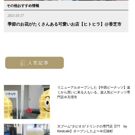
その他おすすめ情報
2021.03.17
季節のお花がたくさんある可愛いお店【ヒトヒラ】@香芝市
リニューアルオープンした【中西ピーナッツ】遠
くから買いに来る人もいる、超人気ピーナッツ専
門店＠天理市
大ブーム“タピオカ”ドリンクの専門店【TT by
Kindcafe】オープンしたよ〜＠広陵町