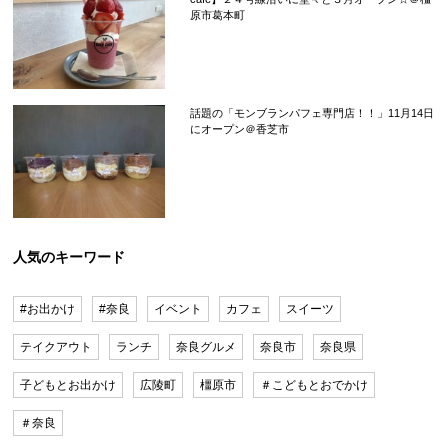
原市葛本町
話題の「モンブランパフェ専門店！！」11月14日
にオープン＠香芝市
人気のキーワード
#お出かけ
#奈良
イベント
カフェ
スイーツ
テイクアウト
ランチ
奈良グルメ
奈良市
奈良県
子どもとお出かけ
広陵町
橿原市
＃こどもとおでかけ
＃奈良