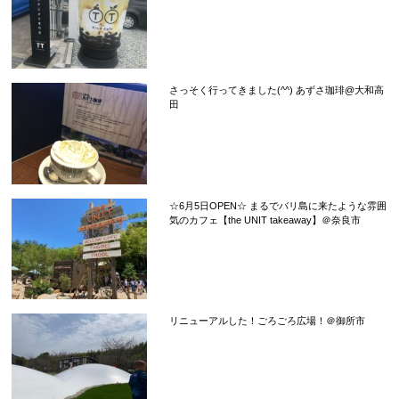
さっそく行ってきました(^^) あずさ珈琲@大和高
田
☆6月5日OPEN☆ まるでバリ島に来たような雰囲
気のカフェ【the UNIT takeaway】＠奈良市
リニューアルした！ごろごろ広場！＠御所市