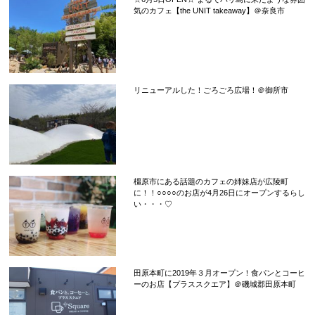
気のカフェ【the UNIT takeaway】＠奈良市
リニューアルした！ごろごろ広場！＠御所市
橿原市にある話題のカフェの姉妹店が広陵町
に！！○○○○のお店が4月26日にオープンするらし
い・・・♡
田原本町に2019年３月オープン！食パンとコーヒ
ーのお店【プラススクエア】＠磯城郡田原本町