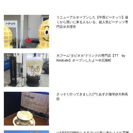
リニューアルオープンした【中西ピーナッツ】遠
くから買いに来る人もいる、超人気ピーナッツ専
門店＠天理市
大ブーム“タピオカ”ドリンクの専門店【TT by
Kindcafe】オープンしたよ〜＠広陵町
さっそく行ってきました(^^) あずさ珈琲@大和高
田
☆6月5日OPEN☆ まるでバリ島に来たような雰囲