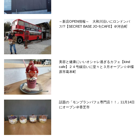
～新店OPEN情報～ 大和川沿いにロンドンバ
ス!?【SECRET BASE JO-9,CAFE】＠河合町
美容と健康にいいオシャレ過ぎるカフェ【kind
cafe】２４号線沿いに堂々と３月オープン☆＠橿
原市葛本町
話題の「モンブランパフェ専門店！！」11月14日
にオープン＠香芝市