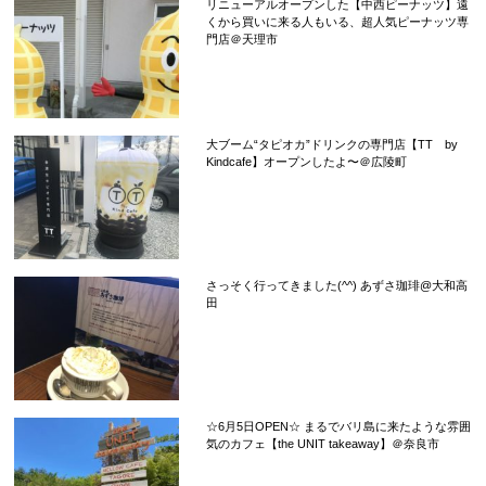
リニューアルオープンした【中西ピーナッツ】遠
くから買いに来る人もいる、超人気ピーナッツ専
門店＠天理市
大ブーム“タピオカ”ドリンクの専門店【TT by
Kindcafe】オープンしたよ〜＠広陵町
さっそく行ってきました(^^) あずさ珈琲@大和高
田
☆6月5日OPEN☆ まるでバリ島に来たような雰囲
気のカフェ【the UNIT takeaway】＠奈良市