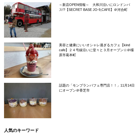
～新店OPEN情報～ 大和川沿いにロンドンバ
ス!?【SECRET BASE JO-9,CAFE】＠河合町
美容と健康にいいオシャレ過ぎるカフェ【kind
cafe】２４号線沿いに堂々と３月オープン☆＠橿
原市葛本町
話題の「モンブランパフェ専門店！！」11月14日
にオープン＠香芝市
人気のキーワード