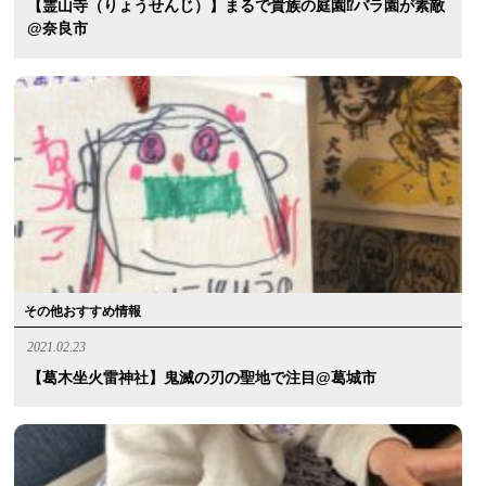
【霊山寺（りょうせんじ）】まるで貴族の庭園⁉︎バラ園が素敵
@奈良市
その他おすすめ情報
2021.02.23
【葛木坐火雷神社】鬼滅の刃の聖地で注目@葛城市