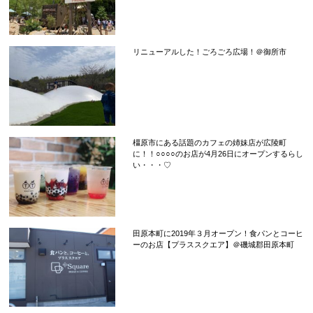
リニューアルした！ごろごろ広場！＠御所市
橿原市にある話題のカフェの姉妹店が広陵町
に！！○○○○のお店が4月26日にオープンするらし
い・・・♡
田原本町に2019年３月オープン！食パンとコーヒ
ーのお店【プラススクエア】＠磯城郡田原本町