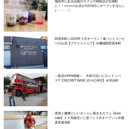
橿原市にある話題のカフェの姉妹店が広陵町
に！！○○○○のお店が4月26日にオープンするらし
い・・・♡
田原本町に2019年３月オープン！食パンとコーヒ
ーのお店【プラススクエア】＠磯城郡田原本町
～新店OPEN情報～ 大和川沿いにロンドンバ
ス!?【SECRET BASE JO-9,CAFE】＠河合町
美容と健康にいいオシャレ過ぎるカフェ【kind
cafe】２４号線沿いに堂々と３月オープン☆＠橿
原市葛本町