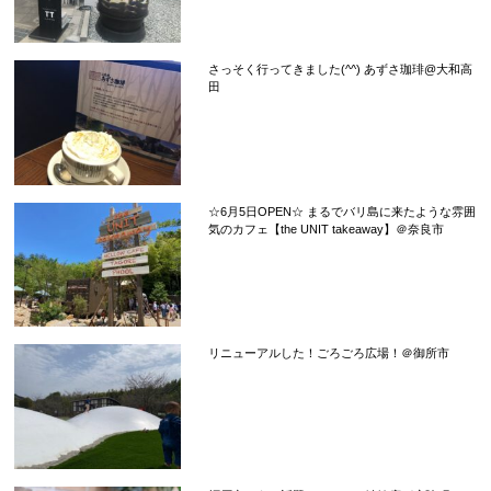
さっそく行ってきました(^^) あずさ珈琲@大和高
田
☆6月5日OPEN☆ まるでバリ島に来たような雰囲
気のカフェ【the UNIT takeaway】＠奈良市
リニューアルした！ごろごろ広場！＠御所市