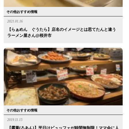
その他おすすめ情報
2021.01.16
【らぁめん ぐうたら】店名のイメージとは思てたんと違う
ラーメン屋さん@桜井市
その他おすすめ情報
2019.11.15
【露菴(ろあん)】平日はビュッフェが時間無制限！ママ会に人