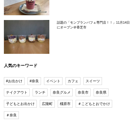
話題の「モンブランパフェ専門店！！」11月14日
にオープン＠香芝市
人気のキーワード
#お出かけ
#奈良
イベント
カフェ
スイーツ
テイクアウト
ランチ
奈良グルメ
奈良市
奈良県
子どもとお出かけ
広陵町
橿原市
＃こどもとおでかけ
＃奈良