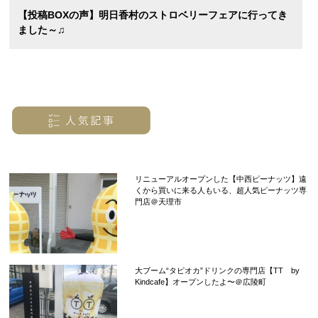
【投稿BOXの声】明日香村のストロベリーフェアに行ってき
ました～♫
リニューアルオープンした【中西ピーナッツ】遠
くから買いに来る人もいる、超人気ピーナッツ専
門店＠天理市
大ブーム“タピオカ”ドリンクの専門店【TT by
Kindcafe】オープンしたよ〜＠広陵町