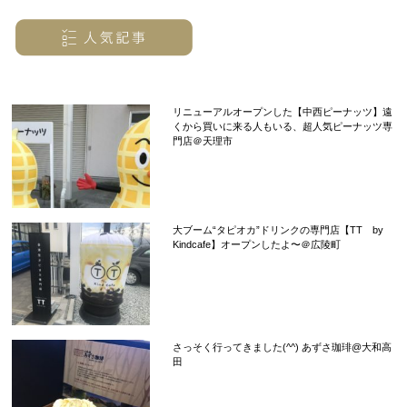
リニューアルオープンした【中西ピーナッツ】遠
くから買いに来る人もいる、超人気ピーナッツ専
門店＠天理市
大ブーム“タピオカ”ドリンクの専門店【TT by
Kindcafe】オープンしたよ〜＠広陵町
さっそく行ってきました(^^) あずさ珈琲@大和高
田