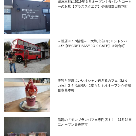
田原本町に2019年３月オープン！食パンとコーヒ
ーのお店【プラススクエア】＠磯城郡田原本町
～新店OPEN情報～ 大和川沿いにロンドンバ
ス!?【SECRET BASE JO-9,CAFE】＠河合町
美容と健康にいいオシャレ過ぎるカフェ【kind
cafe】２４号線沿いに堂々と３月オープン☆＠橿
原市葛本町
話題の「モンブランパフェ専門店！！」11月14日
にオープン＠香芝市