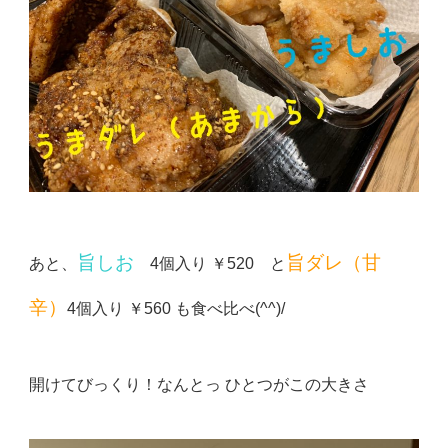
旨しお
旨ダレ（甘
あと、
4個入り ￥520 と
辛）
4個入り ￥560 も食べ比べ(^^)/
開けてびっくり！なんとっ ひとつがこの大きさ