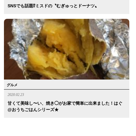
SNSでも話題⁉︎ミスドの〝むぎゅっとドーナツ〟
グルメ
2020.02.23
甘くて美味し〜い、焼き◯がお家で簡単に出来ました！はぐ
@おうちごはんシリーズ★