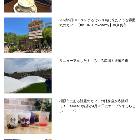
☆6月5日OPEN☆ まるでバリ島に来たような雰囲
気のカフェ【the UNIT takeaway】＠奈良市
リニューアルした！ごろごろ広場！＠御所市
橿原市にある話題のカフェの姉妹店が広陵町
に！！○○○○のお店が4月26日にオープンするらし
い・・・♡