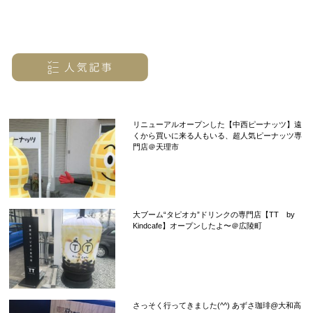
リニューアルオープンした【中西ピーナッツ】遠
くから買いに来る人もいる、超人気ピーナッツ専
門店＠天理市
大ブーム“タピオカ”ドリンクの専門店【TT by
Kindcafe】オープンしたよ〜＠広陵町
さっそく行ってきました(^^) あずさ珈琲@大和高