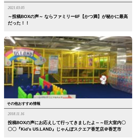
2021.03.05
～投稿BOXの声～ ならファミリー6F【かつ満】が秘かに最高
だった！！
その他おすすめ情報
2018.11.16
投稿BOXの声にお応えして行ってきましたよ～～巨大室内〇
〇〇『kid’s US.LAND』じゃんぼスクエア香芝店＠香芝市