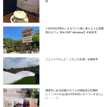
田
☆6月5日OPEN☆ まるでバリ島に来たような雰囲
気のカフェ【the UNIT takeaway】＠奈良市
リニューアルした！ごろごろ広場！＠御所市
橿原市にある話題のカフェの姉妹店が広陵町
に！！○○○○のお店が4月26日にオープンするらし
い・・・♡