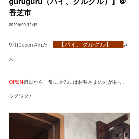
guruguru（パイ、グルグル）】＠
香芝市
2020年09月24日
【
パイ、グルグル】
9月にopenされた
さ
ん
OPEN
初日から、常に店先にはお客さまの列があり、
ワクワク♪