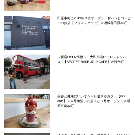
田原本町に2019年３月オープン！食パンとコーヒ
ーのお店【プラススクエア】＠磯城郡田原本町
～新店OPEN情報～ 大和川沿いにロンドンバ
ス!?【SECRET BASE JO-9,CAFE】＠河合町
美容と健康にいいオシャレ過ぎるカフェ【kind
cafe】２４号線沿いに堂々と３月オープン☆＠橿
原市葛本町