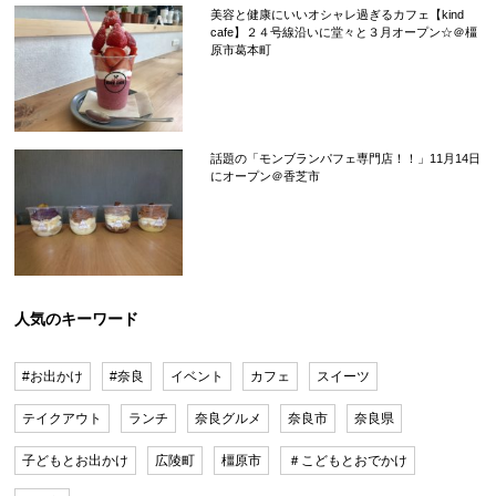
美容と健康にいいオシャレ過ぎるカフェ【kind
cafe】２４号線沿いに堂々と３月オープン☆＠橿
原市葛本町
話題の「モンブランパフェ専門店！！」11月14日
にオープン＠香芝市
人気のキーワード
#お出かけ
#奈良
イベント
カフェ
スイーツ
テイクアウト
ランチ
奈良グルメ
奈良市
奈良県
子どもとお出かけ
広陵町
橿原市
＃こどもとおでかけ