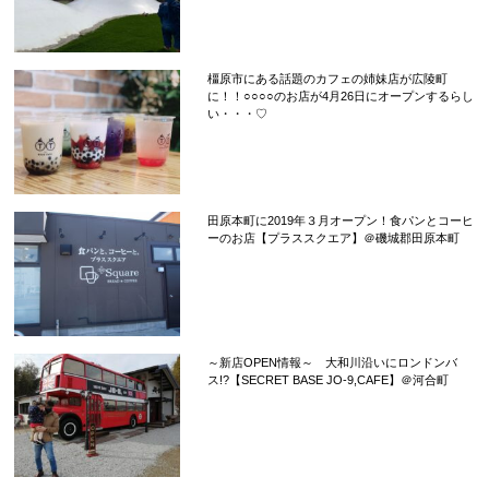
橿原市にある話題のカフェの姉妹店が広陵町
に！！○○○○のお店が4月26日にオープンするらし
い・・・♡
田原本町に2019年３月オープン！食パンとコーヒ
ーのお店【プラススクエア】＠磯城郡田原本町
～新店OPEN情報～ 大和川沿いにロンドンバ
ス!?【SECRET BASE JO-9,CAFE】＠河合町