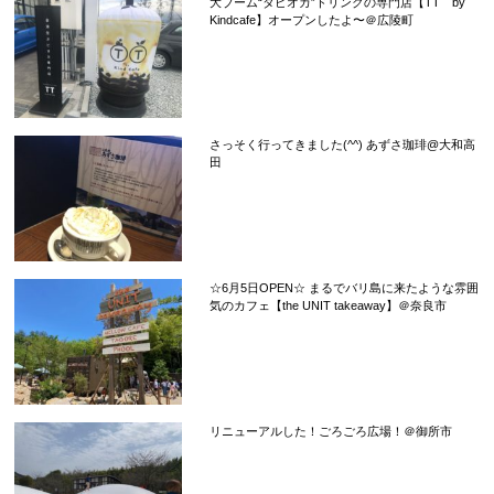
大ブーム“タピオカ”ドリンクの専門店【TT by
Kindcafe】オープンしたよ〜＠広陵町
さっそく行ってきました(^^) あずさ珈琲@大和高
田
☆6月5日OPEN☆ まるでバリ島に来たような雰囲
気のカフェ【the UNIT takeaway】＠奈良市
リニューアルした！ごろごろ広場！＠御所市