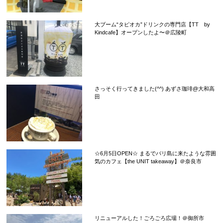
大ブーム“タピオカ”ドリンクの専門店【TT by
Kindcafe】オープンしたよ〜＠広陵町
さっそく行ってきました(^^) あずさ珈琲@大和高
田
☆6月5日OPEN☆ まるでバリ島に来たような雰囲
気のカフェ【the UNIT takeaway】＠奈良市
リニューアルした！ごろごろ広場！＠御所市