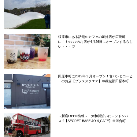
橿原市にある話題のカフェの姉妹店が広陵町
に！！○○○○のお店が4月26日にオープンするらし
い・・・♡
田原本町に2019年３月オープン！食パンとコーヒ
ーのお店【プラススクエア】＠磯城郡田原本町
～新店OPEN情報～ 大和川沿いにロンドンバ
ス!?【SECRET BASE JO-9,CAFE】＠河合町