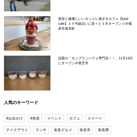
美容と健康にいいオシャレ過ぎるカフェ【kind
cafe】２４号線沿いに堂々と３月オープン☆＠橿
原市葛本町
話題の「モンブランパフェ専門店！！」11月14日
にオープン＠香芝市
人気のキーワード
#お出かけ
#奈良
イベント
カフェ
スイーツ
テイクアウト
ランチ
奈良グルメ
奈良市
奈良県