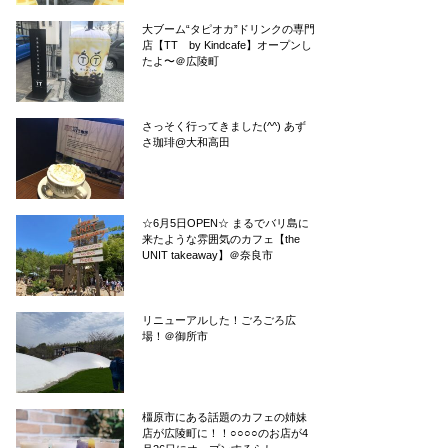
大ブーム“タピオカ”ドリンクの専門
店【TT by Kindcafe】オープンし
たよ〜＠広陵町
さっそく行ってきました(^^) あず
さ珈琲@大和高田
☆6月5日OPEN☆ まるでバリ島に
来たような雰囲気のカフェ【the
UNIT takeaway】＠奈良市
リニューアルした！ごろごろ広
場！＠御所市
橿原市にある話題のカフェの姉妹
店が広陵町に！！○○○○のお店が4