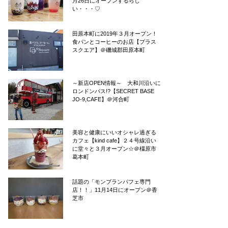
月26日にオープンするらし
い・・・♡
田原本町に2019年３月オープン！
食パンとコーヒーのお店【プラス
スクエア】＠磯城郡田原本町
～新店OPEN情報～ 大和川沿いに
ロンドンバス!?【SECRET BASE
JO-9,CAFE】＠河合町
美容と健康にいいオシャレ過ぎる
カフェ【kind cafe】２４号線沿い
に堂々と３月オープン☆＠橿原市
葛本町
話題の「モンブランパフェ専門
店！！」11月14日にオープン＠香
芝市