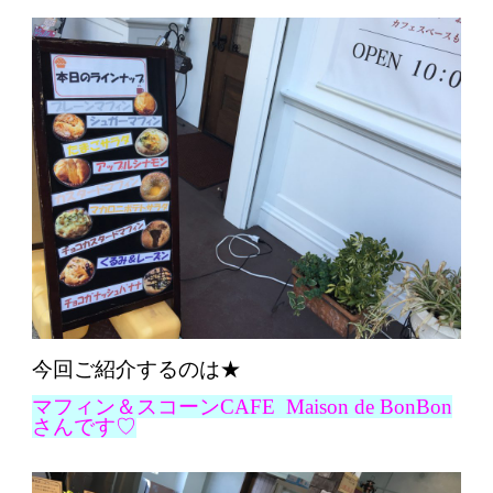
今回ご紹介するのは★
マフィン＆スコーンCAFE M
aison de BonB
on
さんです
♡