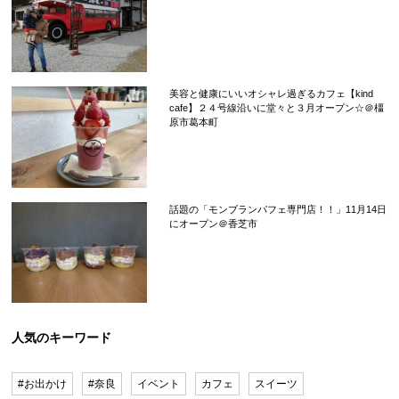
美容と健康にいいオシャレ過ぎるカフェ【kind
cafe】２４号線沿いに堂々と３月オープン☆＠橿
原市葛本町
話題の「モンブランパフェ専門店！！」11月14日
にオープン＠香芝市
人気のキーワード
#お出かけ
#奈良
イベント
カフェ
スイーツ