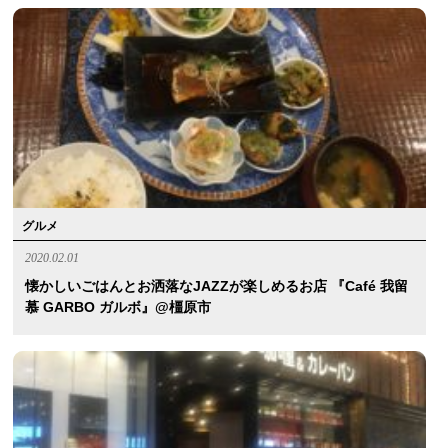
グルメ
2020.02.01
懐かしいごはんとお洒落なJAZZが楽しめるお店 『café 我留
慕 GARBO ガルボ』@橿原市