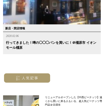
新店・閉店情報
2020.02.06
行ってきました！噂の◯◯◯パンを買いに！＠橿原市 イオン
モール橿原
リニューアルオープンした【中西ピーナッツ】遠
くから買いに来る人もいる、超人気ピーナッツ専
門店＠天理市