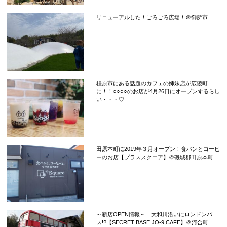
リニューアルした！ごろごろ広場！＠御所市
橿原市にある話題のカフェの姉妹店が広陵町
に！！○○○○のお店が4月26日にオープンするらし
い・・・♡
田原本町に2019年３月オープン！食パンとコーヒ
ーのお店【プラススクエア】＠磯城郡田原本町
～新店OPEN情報～ 大和川沿いにロンドンバ
ス!?【SECRET BASE JO-9,CAFE】＠河合町