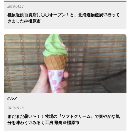
2019.04.12
橿原近鉄百貨店に〇〇オープン！と、北海道物産展♡行って
きました@橿原市
グルメ
2019.09.18
まだまだ暑い〜！！牧場の『ソフトクリーム』で爽やかな気
分を味わう♡みるく工房 飛鳥＠橿原市