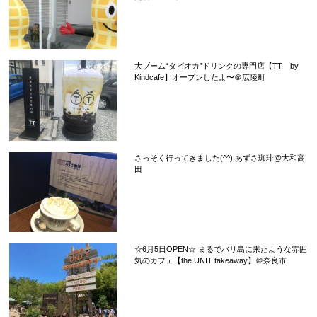
大ブーム“タピオカ”ドリンクの専門店【TT by
Kindcafe】オープンしたよ〜＠広陵町
さっそく行ってきました(^^) あずさ珈琲@大和高
田
☆6月5日OPEN☆ まるでバリ島に来たような雰囲
気のカフェ【the UNIT takeaway】＠奈良市