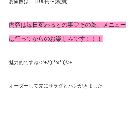
お値段は、1100円〜(税別)
内容は毎日変わるとの事♡その為、メニュー
は行ってからのお楽しみです！！！
魅力的ですね･:*+.\(( °ω° ))/.:+
オーダーして先にサラダとパンがきました！