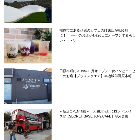
橿原市にある話題のカフェの姉妹店が広陵町
に！！○○○○のお店が4月26日にオープンするらし
い・・・♡
田原本町に2019年３月オープン！食パンとコーヒ
ーのお店【プラススクエア】＠磯城郡田原本町
～新店OPEN情報～ 大和川沿いにロンドンバ
ス!?【SECRET BASE JO-9,CAFE】＠河合町