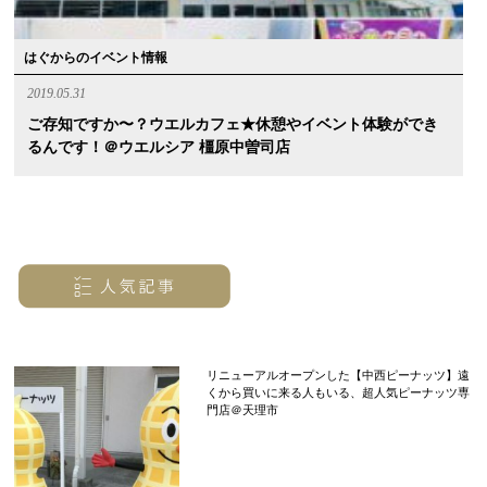
はぐからのイベント情報
2019.05.31
ご存知ですか〜？ウエルカフェ★休憩やイベント体験ができ
るんです！＠ウエルシア 橿原中曽司店
リニューアルオープンした【中西ピーナッツ】遠
くから買いに来る人もいる、超人気ピーナッツ専
門店＠天理市