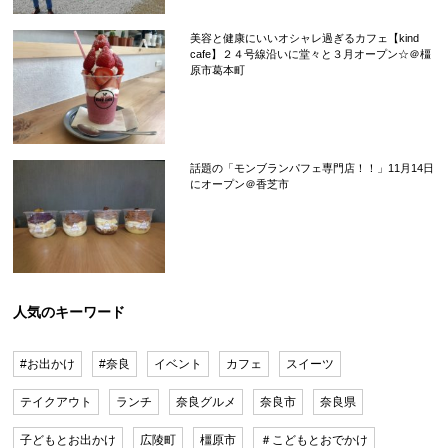
美容と健康にいいオシャレ過ぎるカフェ【kind
cafe】２４号線沿いに堂々と３月オープン☆＠橿
原市葛本町
話題の「モンブランパフェ専門店！！」11月14日
にオープン＠香芝市
人気のキーワード
#お出かけ
#奈良
イベント
カフェ
スイーツ
テイクアウト
ランチ
奈良グルメ
奈良市
奈良県
子どもとお出かけ
広陵町
橿原市
＃こどもとおでかけ