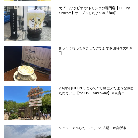
大ブーム“タピオカ”ドリンクの専門店【TT by
Kindcafe】オープンしたよ〜＠広陵町
さっそく行ってきました(^^) あずさ珈琲@大和高
田
☆6月5日OPEN☆ まるでバリ島に来たような雰囲
気のカフェ【the UNIT takeaway】＠奈良市
リニューアルした！ごろごろ広場！＠御所市