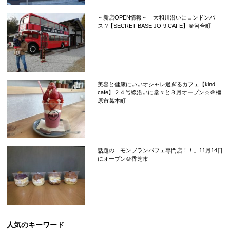
～新店OPEN情報～ 大和川沿いにロンドンバ
ス!?【SECRET BASE JO-9,CAFE】＠河合町
美容と健康にいいオシャレ過ぎるカフェ【kind
cafe】２４号線沿いに堂々と３月オープン☆＠橿
原市葛本町
話題の「モンブランパフェ専門店！！」11月14日
にオープン＠香芝市
人気のキーワード