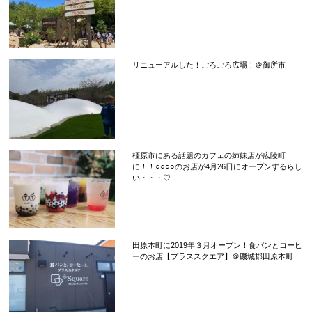
リニューアルした！ごろごろ広場！＠御所市
橿原市にある話題のカフェの姉妹店が広陵町
に！！○○○○のお店が4月26日にオープンするらし
い・・・♡
田原本町に2019年３月オープン！食パンとコーヒ
ーのお店【プラススクエア】＠磯城郡田原本町