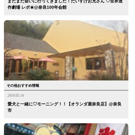
またまた会いに行ってきました！だいすけお兄さん ♡世界迷
作劇場 レポ★@奈良100年会館
その他おすすめ情報
2019.05.14
愛犬と一緒に♡モーニング！！【オランダ屋奈良店】@奈良
市