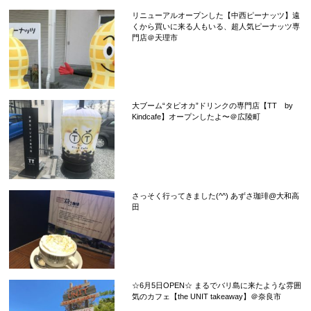
リニューアルオープンした【中西ピーナッツ】遠
くから買いに来る人もいる、超人気ピーナッツ専
門店＠天理市
大ブーム“タピオカ”ドリンクの専門店【TT by
Kindcafe】オープンしたよ〜＠広陵町
さっそく行ってきました(^^) あずさ珈琲@大和高
田
☆6月5日OPEN☆ まるでバリ島に来たような雰囲
気のカフェ【the UNIT takeaway】＠奈良市