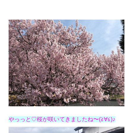
やっっと♡桜が咲いてきましたね〜(≧∀≦)♪