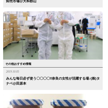
卸売市場@大和郡山
その他おすすめ情報
2019.10.05
みんな毎日必ず使う〇〇〇〇‼︎奈良の女性が活躍する場♪(株)タ
ナベ@田原本