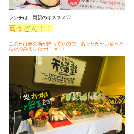
ランチは、両親のオススメ♡
葛うどん！！
この日は春の雨が降ってたので、あったか〜い葛うど
んが沁みました〜( ；∀；)