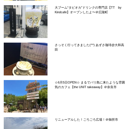
大ブーム“タピオカ”ドリンクの専門店【TT by
Kindcafe】オープンしたよ〜＠広陵町
さっそく行ってきました(^^) あずさ珈琲@大和高
田
☆6月5日OPEN☆ まるでバリ島に来たような雰囲
気のカフェ【the UNIT takeaway】＠奈良市
リニューアルした！ごろごろ広場！＠御所市