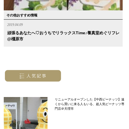
その他おすすめ情報
2019.04.09
頑張るあなたへ♡おうちでリラックスtime♪養真堂めぐリフレ
@橿原市
リニューアルオープンした【中西ピーナッツ】遠
くから買いに来る人もいる、超人気ピーナッツ専
門店＠天理市