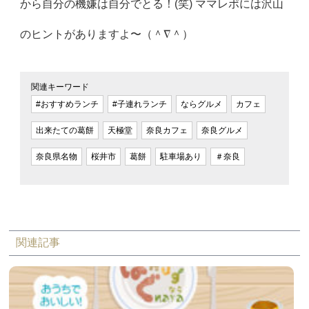
から自分の機嫌は自分でとる！(笑) ママレポには沢山
のヒントがありますよ〜（＾∇＾）
関連キーワード
#おすすめランチ
#子連れランチ
ならグルメ
カフェ
出来たての葛餅
天極堂
奈良カフェ
奈良グルメ
奈良県名物
桜井市
葛餅
駐車場あり
＃奈良
関連記事