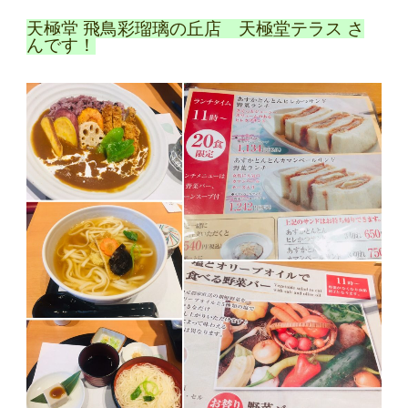
天極堂 飛鳥彩瑠璃の丘店 天極堂テラス さ
んです！