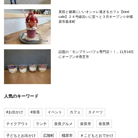
美容と健康にいいオシャレ過ぎるカフェ【kind
cafe】２４号線沿いに堂々と３月オープン☆＠橿
原市葛本町
話題の「モンブランパフェ専門店！！」11月14日
にオープン＠香芝市
人気のキーワード
#お出かけ
#奈良
イベント
カフェ
スイーツ
テイクアウト
ランチ
奈良グルメ
奈良市
奈良県
子どもとお出かけ
広陵町
橿原市
＃こどもとおでかけ