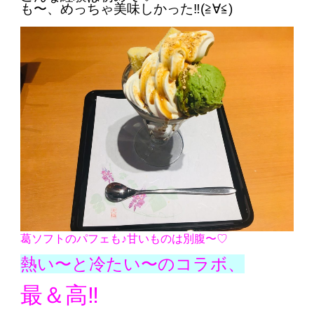
も〜、めっちゃ美味しかった‼︎(≧∀≦)
葛ソフトのパフェも♪甘いものは別腹〜♡
熱い〜と冷たい〜のコラボ、
最＆高‼︎