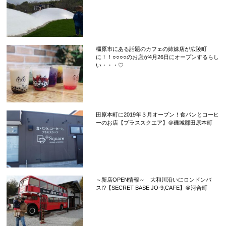
橿原市にある話題のカフェの姉妹店が広陵町
に！！○○○○のお店が4月26日にオープンするらし
い・・・♡
田原本町に2019年３月オープン！食パンとコーヒ
ーのお店【プラススクエア】＠磯城郡田原本町
～新店OPEN情報～ 大和川沿いにロンドンバ
ス!?【SECRET BASE JO-9,CAFE】＠河合町