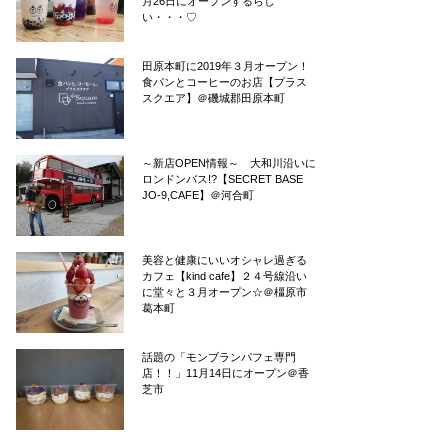
月26日にオープンするらし
い・・・♡
田原本町に2019年３月オープン！
食パンとコーヒーのお店【プラス
スクエア】＠磯城郡田原本町
～新店OPEN情報～ 大和川沿いに
ロンドンバス!?【SECRET BASE
JO-9,CAFE】＠河合町
美容と健康にいいオシャレ過ぎる
カフェ【kind cafe】２４号線沿い
に堂々と３月オープン☆＠橿原市
葛本町
話題の「モンブランパフェ専門
店！！」11月14日にオープン＠香
芝市