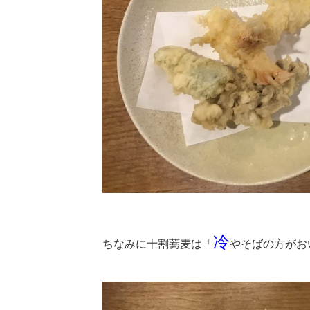
冷
ちなみに十割蕎麦は「
やそばの方がお