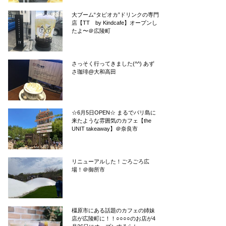
大ブーム“タピオカ”ドリンクの専門
店【TT by Kindcafe】オープンし
たよ〜＠広陵町
さっそく行ってきました(^^) あず
さ珈琲@大和高田
☆6月5日OPEN☆ まるでバリ島に
来たような雰囲気のカフェ【the
UNIT takeaway】＠奈良市
リニューアルした！ごろごろ広
場！＠御所市
橿原市にある話題のカフェの姉妹
店が広陵町に！！○○○○のお店が4