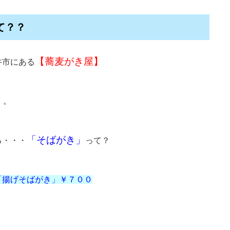
て？？
【蕎麦がき屋】
井市にある
・。
「そばがき」
る・・・
って？
「揚げそばがき」￥７００