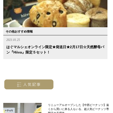
その他おすすめ情報
2021.01.25
はぐマルシェオンライン限定★発送日★2月17日☆天然酵母パ
ン『hiiva』限定５セット！
リニューアルオープンした【中西ピーナッツ】遠
くから買いに来る人もいる、超人気ピーナッツ専