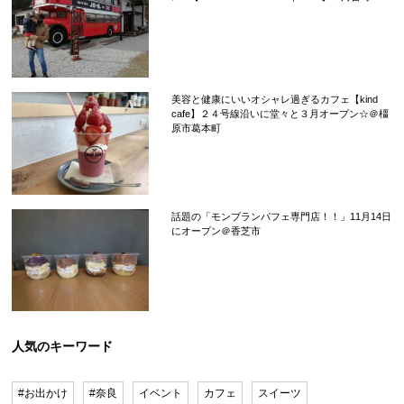
美容と健康にいいオシャレ過ぎるカフェ【kind
cafe】２４号線沿いに堂々と３月オープン☆＠橿
原市葛本町
話題の「モンブランパフェ専門店！！」11月14日
にオープン＠香芝市
人気のキーワード
#お出かけ
#奈良
イベント
カフェ
スイーツ