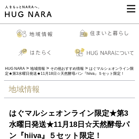
togg
navi
>
>
>
HUG NARA
地域情報
その他おすすめ情報
はぐマルシェオンライン限
定★第3水曜日発送★11月18日☆天然酵母パン『hiiva』５セット限定！
地域情報
はぐマルシェオンライン限定★第3
水曜日発送★11月18日☆天然酵母パ
ン『hiiva』５セット限定！