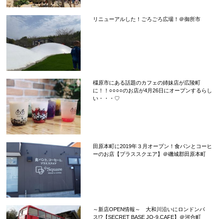
リニューアルした！ごろごろ広場！＠御所市
橿原市にある話題のカフェの姉妹店が広陵町
に！！○○○○のお店が4月26日にオープンするらし
い・・・♡
田原本町に2019年３月オープン！食パンとコーヒ
ーのお店【プラススクエア】＠磯城郡田原本町
～新店OPEN情報～ 大和川沿いにロンドンバ
ス!?【SECRET BASE JO-9,CAFE】＠河合町