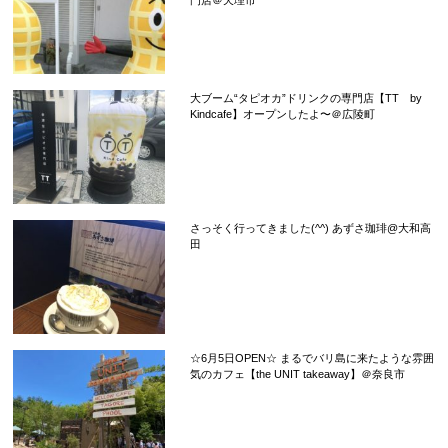
門店＠天理市
大ブーム“タピオカ”ドリンクの専門店【TT by
Kindcafe】オープンしたよ〜＠広陵町
さっそく行ってきました(^^) あずさ珈琲@大和高
田
☆6月5日OPEN☆ まるでバリ島に来たような雰囲
気のカフェ【the UNIT takeaway】＠奈良市