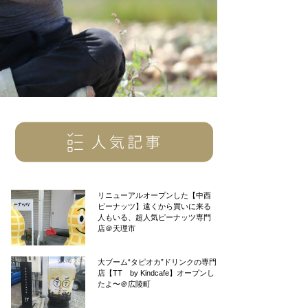
リニューアルオープンした【中西
ピーナッツ】遠くから買いに来る
人もいる、超人気ピーナッツ専門
店＠天理市
大ブーム“タピオカ”ドリンクの専門
店【TT by Kindcafe】オープンし
たよ〜＠広陵町