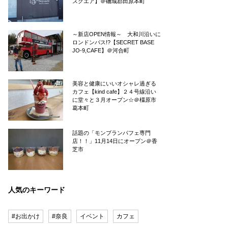
スクエア】＠磯城郡田原本町
～新店OPEN情報～ 大和川沿いに
ロンドンバス!?【SECRET BASE
JO-9,CAFE】＠河合町
美容と健康にいいオシャレ過ぎる
カフェ【kind cafe】２４号線沿い
に堂々と３月オープン☆＠橿原市
葛本町
話題の「モンブランパフェ専門
店！！」11月14日にオープン＠香
芝市
人気のキーワード
#お出かけ
#奈良
イベント
カフェ