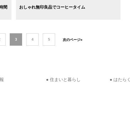
時間
おしゃれ無印良品でコーヒータイム
2
3
4
5
次のページ»
情報
● 住まいと暮らし
● はたらく