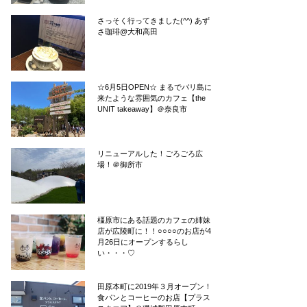
さっそく行ってきました(^^) あず
さ珈琲@大和高田
☆6月5日OPEN☆ まるでバリ島に
来たような雰囲気のカフェ【the
UNIT takeaway】＠奈良市
リニューアルした！ごろごろ広
場！＠御所市
橿原市にある話題のカフェの姉妹
店が広陵町に！！○○○○のお店が4
月26日にオープンするらし
い・・・♡
田原本町に2019年３月オープン！
食パンとコーヒーのお店【プラス