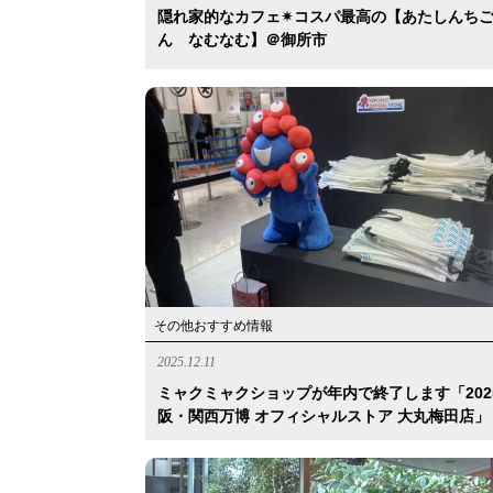
隠れ家的なカフェ✴︎コスパ最高の【あたしんち
ん なむなむ】＠御所市
その他おすすめ情報
2025.12.11
ミャクミャクショップが年内で終了します「202
阪・関西万博 オフィシャルストア 大丸梅田店」