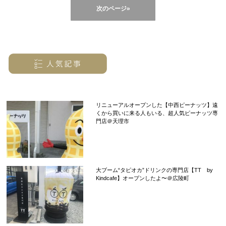
次のページ»
リニューアルオープンした【中西ピーナッツ】遠
くから買いに来る人もいる、超人気ピーナッツ専
門店＠天理市
大ブーム“タピオカ”ドリンクの専門店【TT by
Kindcafe】オープンしたよ〜＠広陵町