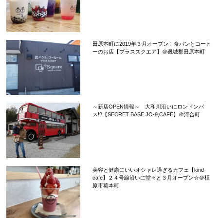
田原本町に2019年３月オープン！食パンとコーヒ
ーのお店【プラススクエア】＠磯城郡田原本町
～新店OPEN情報～ 大和川沿いにロンドンバ
ス!?【SECRET BASE JO-9,CAFE】＠河合町
美容と健康にいいオシャレ過ぎるカフェ【kind
cafe】２４号線沿いに堂々と３月オープン☆＠橿
原市葛本町