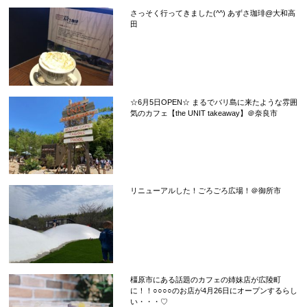
さっそく行ってきました(^^) あずさ珈琲@大和高
田
☆6月5日OPEN☆ まるでバリ島に来たような雰囲
気のカフェ【the UNIT takeaway】＠奈良市
リニューアルした！ごろごろ広場！＠御所市
橿原市にある話題のカフェの姉妹店が広陵町
に！！○○○○のお店が4月26日にオープンするらし
い・・・♡