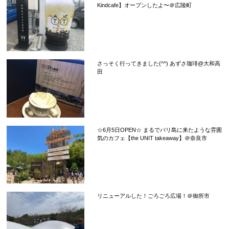
Kindcafe】オープンしたよ〜＠広陵町
さっそく行ってきました(^^) あずさ珈琲@大和高
田
☆6月5日OPEN☆ まるでバリ島に来たような雰囲
気のカフェ【the UNIT takeaway】＠奈良市
リニューアルした！ごろごろ広場！＠御所市