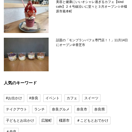
美容と健康にいいオシャレ過ぎるカフェ【kind
cafe】２４号線沿いに堂々と３月オープン☆＠橿
原市葛本町
話題の「モンブランパフェ専門店！！」11月14日
にオープン＠香芝市
人気のキーワード
#お出かけ
#奈良
イベント
カフェ
スイーツ
テイクアウト
ランチ
奈良グルメ
奈良市
奈良県
子どもとお出かけ
広陵町
橿原市
＃こどもとおでかけ
＃奈良