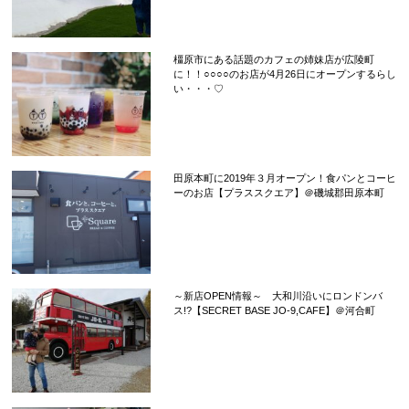
橿原市にある話題のカフェの姉妹店が広陵町
に！！○○○○のお店が4月26日にオープンするらし
い・・・♡
田原本町に2019年３月オープン！食パンとコーヒ
ーのお店【プラススクエア】＠磯城郡田原本町
～新店OPEN情報～ 大和川沿いにロンドンバ
ス!?【SECRET BASE JO-9,CAFE】＠河合町