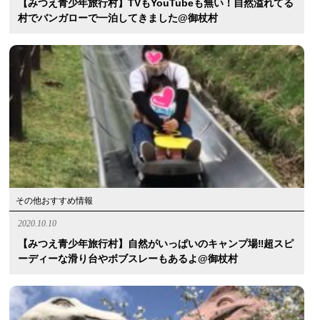
【みつえ青少年旅行村】TVもYouTubeも無い！自然溢れてる
村でバンガローで一泊してきました@御杖村
その他おすすめ情報
2020.10.10
【みつえ青少年旅行村】自然がいっぱいのキャンプ場‼︎超スピ
ーディーな滑り台やボブスレーもあるよ@御杖村