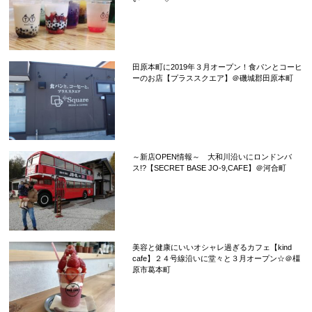
田原本町に2019年３月オープン！食パンとコーヒ
ーのお店【プラススクエア】＠磯城郡田原本町
～新店OPEN情報～ 大和川沿いにロンドンバ
ス!?【SECRET BASE JO-9,CAFE】＠河合町
美容と健康にいいオシャレ過ぎるカフェ【kind
cafe】２４号線沿いに堂々と３月オープン☆＠橿
原市葛本町