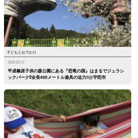
子どもとおでかけ
2020.05.13
平成榛原子供の森公園にある『恐竜の国』はまるでジュラシ
ックパーク⁉︎全長400メートル遊具の迫力‼︎@宇陀市