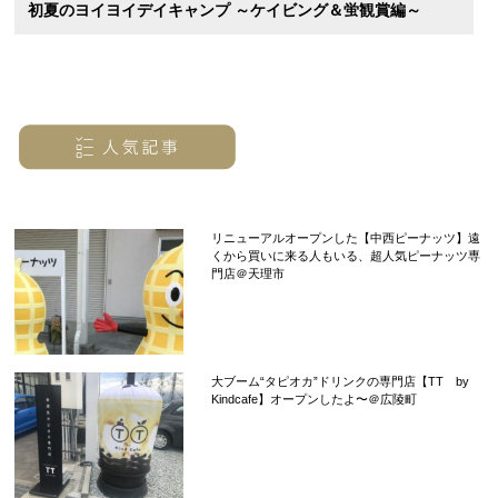
初夏のヨイヨイデイキャンプ ～ケイビング＆蛍観賞編～
リニューアルオープンした【中西ピーナッツ】遠
くから買いに来る人もいる、超人気ピーナッツ専
門店＠天理市
大ブーム“タピオカ”ドリンクの専門店【TT by
Kindcafe】オープンしたよ〜＠広陵町