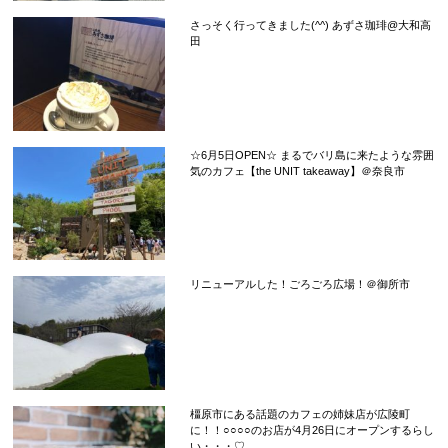
さっそく行ってきました(^^) あずさ珈琲@大和高
田
☆6月5日OPEN☆ まるでバリ島に来たような雰囲
気のカフェ【the UNIT takeaway】＠奈良市
リニューアルした！ごろごろ広場！＠御所市
橿原市にある話題のカフェの姉妹店が広陵町
に！！○○○○のお店が4月26日にオープンするらし
い・・・♡