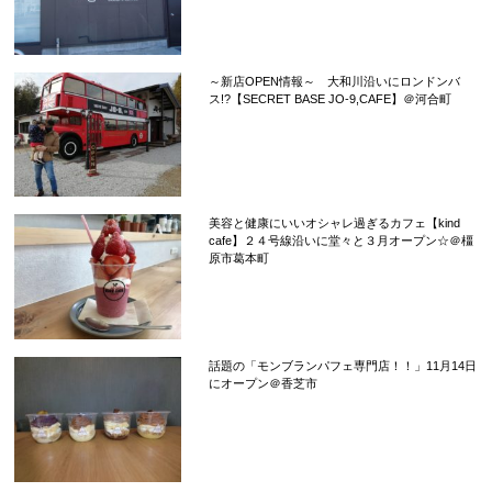
～新店OPEN情報～ 大和川沿いにロンドンバ
ス!?【SECRET BASE JO-9,CAFE】＠河合町
美容と健康にいいオシャレ過ぎるカフェ【kind
cafe】２４号線沿いに堂々と３月オープン☆＠橿
原市葛本町
話題の「モンブランパフェ専門店！！」11月14日
にオープン＠香芝市