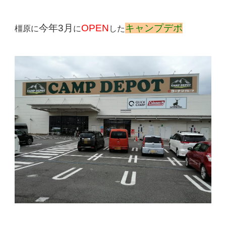
今年3月
OPEN
キャンプデポ
橿原に
に
した