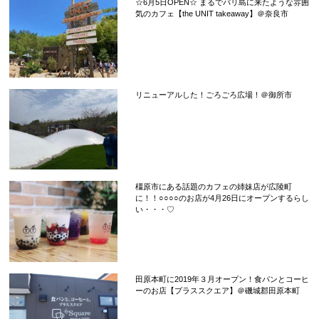
☆6月5日OPEN☆ まるでバリ島に来たような雰囲
気のカフェ【the UNIT takeaway】＠奈良市
リニューアルした！ごろごろ広場！＠御所市
橿原市にある話題のカフェの姉妹店が広陵町
に！！○○○○のお店が4月26日にオープンするらし
い・・・♡
田原本町に2019年３月オープン！食パンとコーヒ
ーのお店【プラススクエア】＠磯城郡田原本町