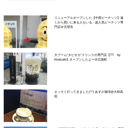
リニューアルオープンした【中西ピーナッツ】遠
くから買いに来る人もいる、超人気ピーナッツ専
門店＠天理市
大ブーム“タピオカ”ドリンクの専門店【TT by
Kindcafe】オープンしたよ〜＠広陵町
さっそく行ってきました(^^) あずさ珈琲@大和高
田