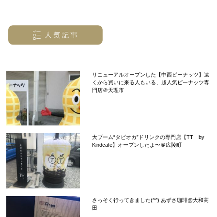
リニューアルオープンした【中西ピーナッツ】遠
くから買いに来る人もいる、超人気ピーナッツ専
門店＠天理市
大ブーム“タピオカ”ドリンクの専門店【TT by
Kindcafe】オープンしたよ〜＠広陵町
さっそく行ってきました(^^) あずさ珈琲@大和高
田