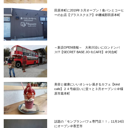
田原本町に2019年３月オープン！食パンとコーヒ
ーのお店【プラススクエア】＠磯城郡田原本町
～新店OPEN情報～ 大和川沿いにロンドンバ
ス!?【SECRET BASE JO-9,CAFE】＠河合町
美容と健康にいいオシャレ過ぎるカフェ【kind
cafe】２４号線沿いに堂々と３月オープン☆＠橿
原市葛本町
話題の「モンブランパフェ専門店！！」11月14日
にオープン＠香芝市