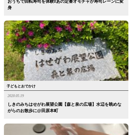
おうちで回転寿司を体験⁉︎あの定番オモチャが寿司レーンに変
身
子どもとおでかけ
2020.05.19
しきのみちはせがわ展望公園【森と泉の広場】水辺を眺めな
がらのお散歩に@田原本町