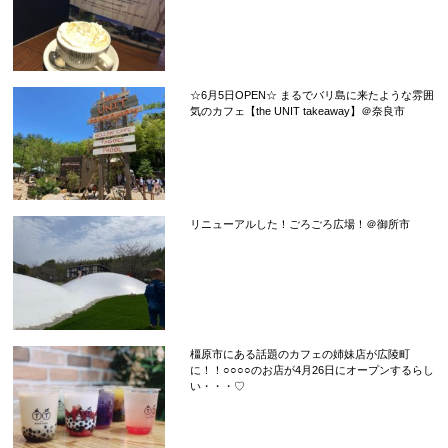
☆6月5日OPEN☆ まるでバリ島に来たような雰囲
気のカフェ【the UNIT takeaway】＠奈良市
リニューアルした！ごろごろ広場！＠御所市
橿原市にある話題のカフェの姉妹店が広陵町
に！！○○○○のお店が4月26日にオープンするらし
い・・・♡