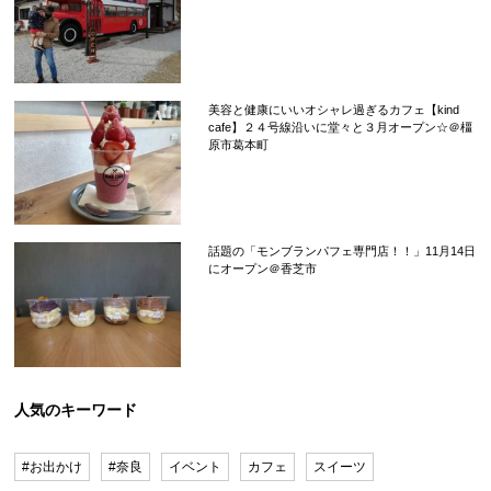
美容と健康にいいオシャレ過ぎるカフェ【kind
cafe】２４号線沿いに堂々と３月オープン☆＠橿
原市葛本町
話題の「モンブランパフェ専門店！！」11月14日
にオープン＠香芝市
人気のキーワード
#お出かけ
#奈良
イベント
カフェ
スイーツ