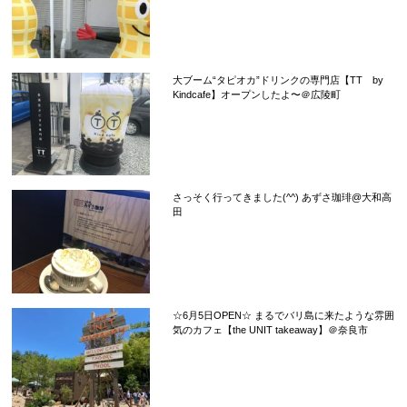
大ブーム“タピオカ”ドリンクの専門店【TT by
Kindcafe】オープンしたよ〜＠広陵町
さっそく行ってきました(^^) あずさ珈琲@大和高
田
☆6月5日OPEN☆ まるでバリ島に来たような雰囲
気のカフェ【the UNIT takeaway】＠奈良市