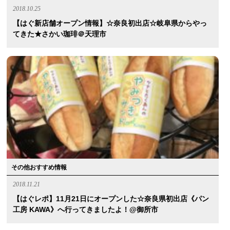
2018.10.25
【はぐ新店舗オープン情報】☆奈良初出店☆岐阜県からやっ
てきた★さかい珈琲＠天理市
その他おすすめ情報
2018.11.21
【はぐレポ】11月21日にオープンした☆奈良県初出店《パン
工房 KAWA》へ行ってきましたよ！@御所市