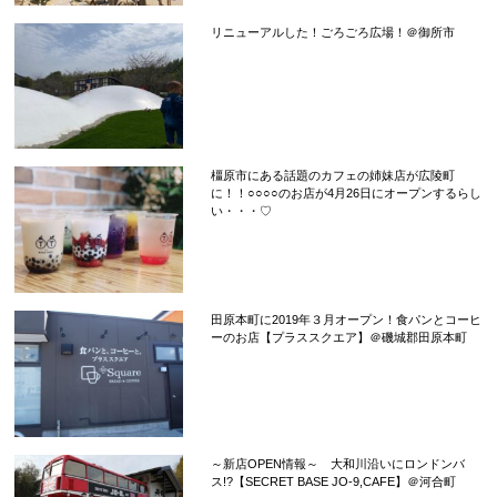
リニューアルした！ごろごろ広場！＠御所市
橿原市にある話題のカフェの姉妹店が広陵町
に！！○○○○のお店が4月26日にオープンするらし
い・・・♡
田原本町に2019年３月オープン！食パンとコーヒ
ーのお店【プラススクエア】＠磯城郡田原本町
～新店OPEN情報～ 大和川沿いにロンドンバ
ス!?【SECRET BASE JO-9,CAFE】＠河合町