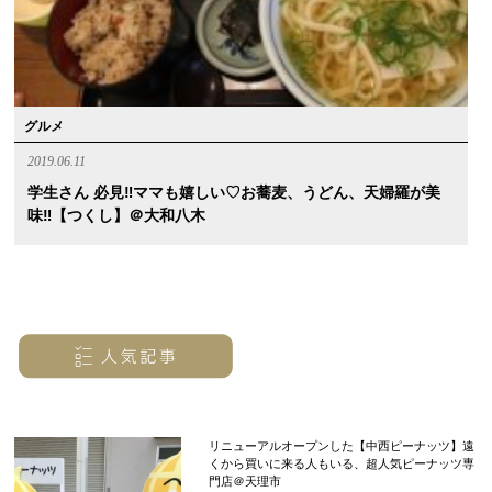
グルメ
2019.06.11
学生さん 必見‼︎ママも嬉しい♡お蕎麦、うどん、天婦羅が美
味‼︎【つくし】＠大和八木
リニューアルオープンした【中西ピーナッツ】遠
くから買いに来る人もいる、超人気ピーナッツ専
門店＠天理市