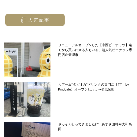
リニューアルオープンした【中西ピーナッツ】遠
くから買いに来る人もいる、超人気ピーナッツ専
門店＠天理市
大ブーム“タピオカ”ドリンクの専門店【TT by
Kindcafe】オープンしたよ〜＠広陵町
さっそく行ってきました(^^) あずさ珈琲@大和高
田