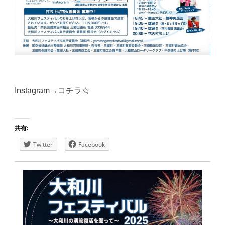
Instagram→
コチラ☆
共有:
Twitter
Facebook