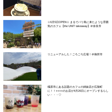
☆6月5日OPEN☆ まるでバリ島に来たような雰囲
気のカフェ【the UNIT takeaway】＠奈良市
リニューアルした！ごろごろ広場！＠御所市
橿原市にある話題のカフェの姉妹店が広陵町
に！！○○○○のお店が4月26日にオープンするらし
い・・・♡