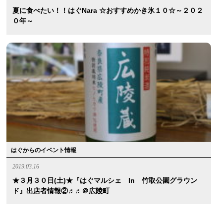
夏に食べたい！！はぐnara ☆おすすめかき氷１０☆～２０２
０年～
はぐからのイベント情報
2019.03.16
★３月３０日(土)★『はぐマルシェ In 竹取公園グラウン
ド』出店者情報②♬♬＠広陵町