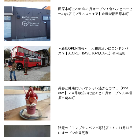
田原本町に2019年３月オープン！食パンとコーヒ
ーのお店【プラススクエア】＠磯城郡田原本町
～新店OPEN情報～ 大和川沿いにロンドンバ
ス!?【SECRET BASE JO-9,CAFE】＠河合町
美容と健康にいいオシャレ過ぎるカフェ【kind
cafe】２４号線沿いに堂々と３月オープン☆＠橿
原市葛本町
話題の「モンブランパフェ専門店！！」11月14日
にオープン＠香芝市