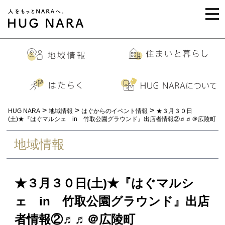
togg
navi
>
>
>
HUG NARA
地域情報
はぐからのイベント情報
★３月３０日
(土)★『はぐマルシェ in 竹取公園グラウンド』出店者情報②♬♬＠広陵町
地域情報
★３月３０日(土)★『はぐマルシ
ェ in 竹取公園グラウンド』出店
者情報②♬♬＠広陵町