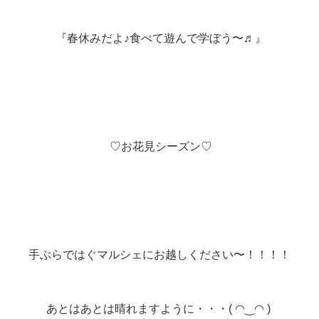
『春休みだよ♪食べて遊んで学ぼう〜♬』
♡お花見シーズン♡
手ぶらではぐマルシェにお越しください〜！！！！
あとはあとは晴れますように・・・( ◠‿◠ )