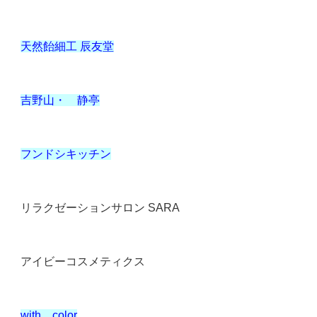
天然飴細工 辰友堂
吉野山・ 静亭
フンドシキッチン
リラクゼーションサロン
SARA
アイビーコスメティクス
with
color