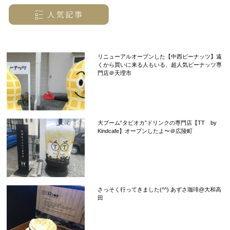
リニューアルオープンした【中西ピーナッツ】遠
くから買いに来る人もいる、超人気ピーナッツ専
門店＠天理市
大ブーム“タピオカ”ドリンクの専門店【TT by
Kindcafe】オープンしたよ〜＠広陵町
さっそく行ってきました(^^) あずさ珈琲@大和高
田