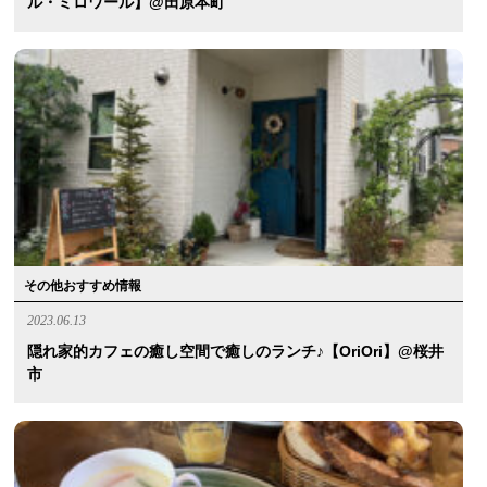
ル・ミロワール】@田原本町
その他おすすめ情報
2023.06.13
隠れ家的カフェの癒し空間で癒しのランチ♪【OriOri】@桜井
市