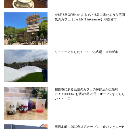
☆6月5日OPEN☆ まるでバリ島に来たような雰囲
気のカフェ【the UNIT takeaway】＠奈良市
リニューアルした！ごろごろ広場！＠御所市
橿原市にある話題のカフェの姉妹店が広陵町
に！！○○○○のお店が4月26日にオープンするらし
い・・・♡
田原本町に2019年３月オープン！食パンとコーヒ