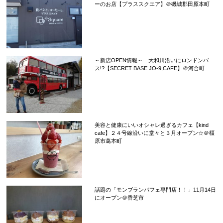
ーのお店【プラススクエア】＠磯城郡田原本町
～新店OPEN情報～ 大和川沿いにロンドンバ
ス!?【SECRET BASE JO-9,CAFE】＠河合町
美容と健康にいいオシャレ過ぎるカフェ【kind
cafe】２４号線沿いに堂々と３月オープン☆＠橿
原市葛本町
話題の「モンブランパフェ専門店！！」11月14日
にオープン＠香芝市