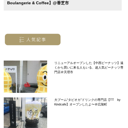
Boulangerie & Coffee】@香芝市
リニューアルオープンした【中西ピーナッツ】遠
くから買いに来る人もいる、超人気ピーナッツ専
門店＠天理市
大ブーム“タピオカ”ドリンクの専門店【TT by
Kindcafe】オープンしたよ〜＠広陵町