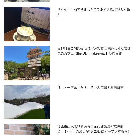
さっそく行ってきました(^^) あずさ珈琲@大和高
田
☆6月5日OPEN☆ まるでバリ島に来たような雰囲
気のカフェ【the UNIT takeaway】＠奈良市
リニューアルした！ごろごろ広場！＠御所市
橿原市にある話題のカフェの姉妹店が広陵町
に！！○○○○のお店が4月26日にオープンするらし