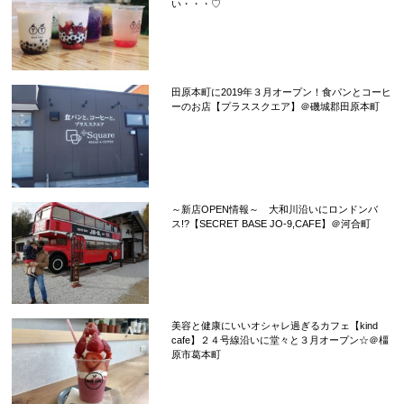
い・・・♡
田原本町に2019年３月オープン！食パンとコーヒ
ーのお店【プラススクエア】＠磯城郡田原本町
～新店OPEN情報～ 大和川沿いにロンドンバ
ス!?【SECRET BASE JO-9,CAFE】＠河合町
美容と健康にいいオシャレ過ぎるカフェ【kind
cafe】２４号線沿いに堂々と３月オープン☆＠橿
原市葛本町