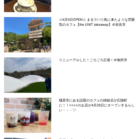
☆6月5日OPEN☆ まるでバリ島に来たような雰囲
気のカフェ【the UNIT takeaway】＠奈良市
リニューアルした！ごろごろ広場！＠御所市
橿原市にある話題のカフェの姉妹店が広陵町
に！！○○○○のお店が4月26日にオープンするらし
い・・・♡