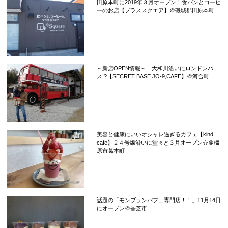
田原本町に2019年３月オープン！食パンとコーヒ
ーのお店【プラススクエア】＠磯城郡田原本町
～新店OPEN情報～ 大和川沿いにロンドンバ
ス!?【SECRET BASE JO-9,CAFE】＠河合町
美容と健康にいいオシャレ過ぎるカフェ【kind
cafe】２４号線沿いに堂々と３月オープン☆＠橿
原市葛本町
話題の「モンブランパフェ専門店！！」11月14日
にオープン＠香芝市