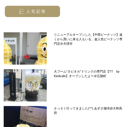
リニューアルオープンした【中西ピーナッツ】遠
くから買いに来る人もいる、超人気ピーナッツ専
門店＠天理市
大ブーム“タピオカ”ドリンクの専門店【TT by
Kindcafe】オープンしたよ〜＠広陵町
さっそく行ってきました(^^) あずさ珈琲@大和高
田