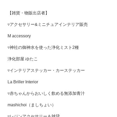
【雑貨・物販出店者】
▿アクセサリー&ミニチュアインテリア販売
M accessory
▿神社の御神水を使った浄化ミスト2種
浄化部屋 ゆたこ
▿インテリアステッカー・カーステッカー
La Briller Interior
▿赤ちゃんからおいしく飲める無添加青汁
mashichoi（ましちょい）
▿レジンアクセサリー＆雑貸