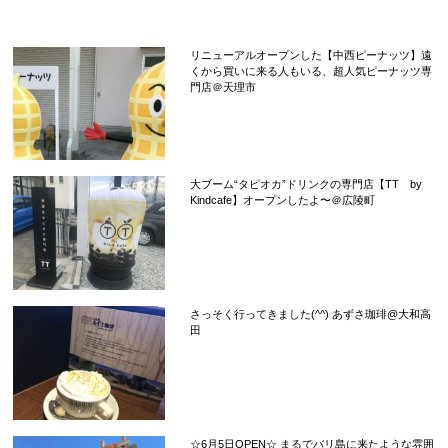
リニューアルオープンした【中西ピーナッツ】遠
くから買いに来る人もいる、超人気ピーナッツ専
門店＠天理市
大ブーム“タピオカ”ドリンクの専門店【TT by
Kindcafe】オープンしたよ〜＠広陵町
さっそく行ってきました(^^) あずさ珈琲@大和高
田
☆6月5日OPEN☆ まるでバリ島に来たような雰囲