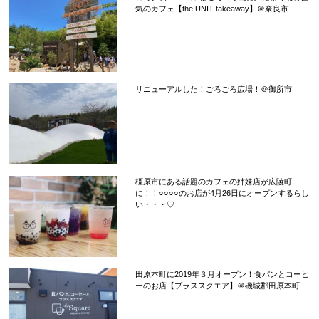
気のカフェ【the UNIT takeaway】＠奈良市
リニューアルした！ごろごろ広場！＠御所市
橿原市にある話題のカフェの姉妹店が広陵町
に！！○○○○のお店が4月26日にオープンするらし
い・・・♡
田原本町に2019年３月オープン！食パンとコーヒ
ーのお店【プラススクエア】＠磯城郡田原本町