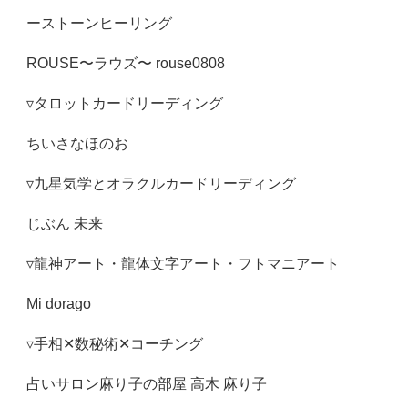
ーストーンヒーリング
ROUSE〜ラウズ〜 rouse0808
▿タロットカードリーディング
ちいさなほのお
▿九星気学とオラクルカードリーディング
じぶん 未来
▿龍神アート・龍体文字アート・フトマニアート
Mi dorago
▿手相✕数秘術✕コーチング
占いサロン麻り子の部屋 高木 麻り子