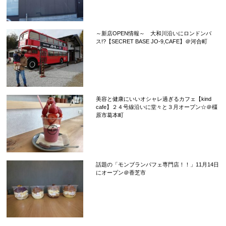
～新店OPEN情報～ 大和川沿いにロンドンバ
ス!?【SECRET BASE JO-9,CAFE】＠河合町
美容と健康にいいオシャレ過ぎるカフェ【kind
cafe】２４号線沿いに堂々と３月オープン☆＠橿
原市葛本町
話題の「モンブランパフェ専門店！！」11月14日
にオープン＠香芝市