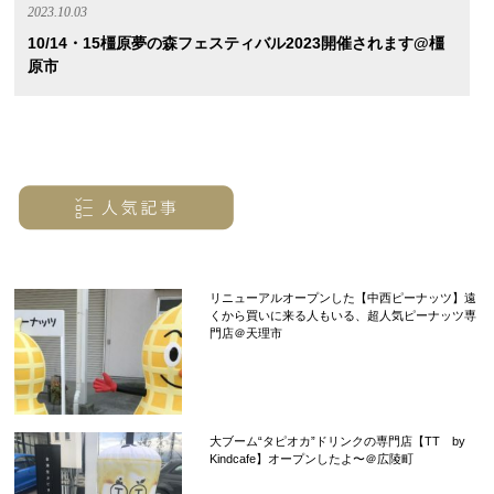
2023.10.03
10/14・15橿原夢の森フェスティバル2023開催されます@橿
原市
リニューアルオープンした【中西ピーナッツ】遠
くから買いに来る人もいる、超人気ピーナッツ専
門店＠天理市
大ブーム“タピオカ”ドリンクの専門店【TT by
Kindcafe】オープンしたよ〜＠広陵町