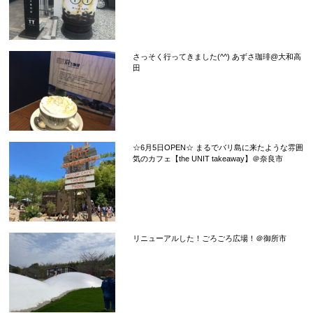
さっそく行ってきました(^^) あずさ珈琲@大和高
田
☆6月5日OPEN☆ まるでバリ島に来たような雰囲
気のカフェ【the UNIT takeaway】＠奈良市
リニューアルした！ごろごろ広場！＠御所市