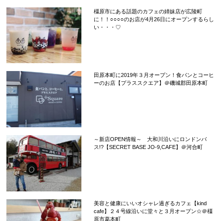
橿原市にある話題のカフェの姉妹店が広陵町
に！！○○○○のお店が4月26日にオープンするらし
い・・・♡
田原本町に2019年３月オープン！食パンとコーヒ
ーのお店【プラススクエア】＠磯城郡田原本町
～新店OPEN情報～ 大和川沿いにロンドンバ
ス!?【SECRET BASE JO-9,CAFE】＠河合町
美容と健康にいいオシャレ過ぎるカフェ【kind
cafe】２４号線沿いに堂々と３月オープン☆＠橿
原市葛本町