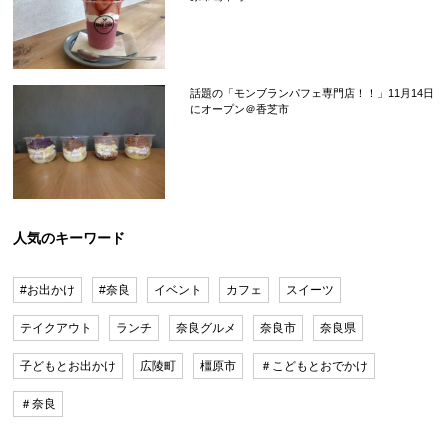
話題の「モンブランパフェ専門店！！」11月14日
にオープン＠香芝市
人気のキーワード
#お出かけ
#奈良
イベント
カフェ
スイーツ
テイクアウト
ランチ
奈良グルメ
奈良市
奈良県
子どもとお出かけ
広陵町
橿原市
＃こどもとおでかけ
＃奈良