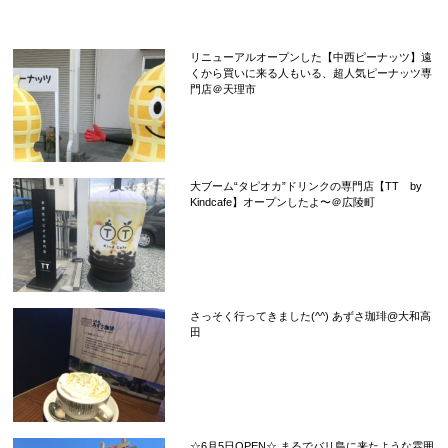
リニューアルオープンした【中西ピーナッツ】遠
くから買いに来る人もいる、超人気ピーナッツ専
門店＠天理市
大ブーム“タピオカ”ドリンクの専門店【TT by
Kindcafe】オープンしたよ〜＠広陵町
さっそく行ってきました(^^) あずさ珈琲@大和高
田
☆6月5日OPEN☆ まるでバリ島に来たような雰囲