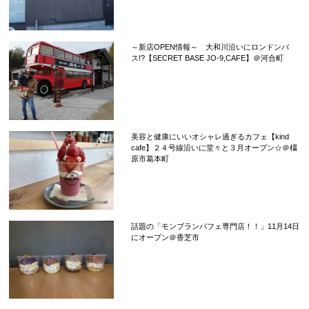
～新店OPEN情報～ 大和川沿いにロンドンバ
ス!?【SECRET BASE JO-9,CAFE】＠河合町
美容と健康にいいオシャレ過ぎるカフェ【kind
cafe】２４号線沿いに堂々と３月オープン☆＠橿
原市葛本町
話題の「モンブランパフェ専門店！！」11月14日
にオープン＠香芝市