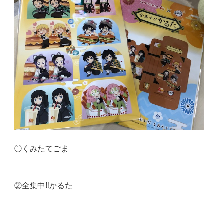
①くみたてごま
②全集中‼︎かるた