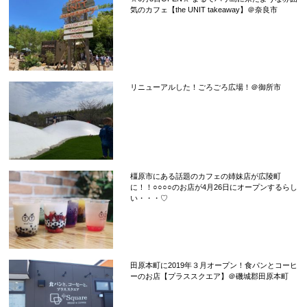
気のカフェ【the UNIT takeaway】＠奈良市
リニューアルした！ごろごろ広場！＠御所市
橿原市にある話題のカフェの姉妹店が広陵町
に！！○○○○のお店が4月26日にオープンするらし
い・・・♡
田原本町に2019年３月オープン！食パンとコーヒ
ーのお店【プラススクエア】＠磯城郡田原本町