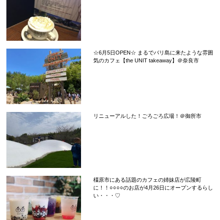
☆6月5日OPEN☆ まるでバリ島に来たような雰囲
気のカフェ【the UNIT takeaway】＠奈良市
リニューアルした！ごろごろ広場！＠御所市
橿原市にある話題のカフェの姉妹店が広陵町
に！！○○○○のお店が4月26日にオープンするらし
い・・・♡