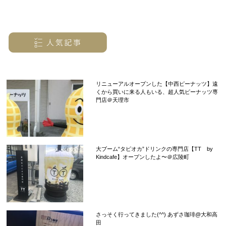
リニューアルオープンした【中西ピーナッツ】遠
くから買いに来る人もいる、超人気ピーナッツ専
門店＠天理市
大ブーム“タピオカ”ドリンクの専門店【TT by
Kindcafe】オープンしたよ〜＠広陵町
さっそく行ってきました(^^) あずさ珈琲@大和高
田