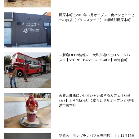
田原本町に2019年３月オープン！食パンとコーヒ
ーのお店【プラススクエア】＠磯城郡田原本町
～新店OPEN情報～ 大和川沿いにロンドンバ
ス!?【SECRET BASE JO-9,CAFE】＠河合町
美容と健康にいいオシャレ過ぎるカフェ【kind
cafe】２４号線沿いに堂々と３月オープン☆＠橿
原市葛本町
話題の「モンブランパフェ専門店！！」11月14日