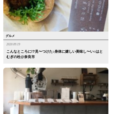
グルメ
2020.09.19
こんなところに!?見〜つけた♪身体に嬉しい美味し〜い○はと
むぎの杜@奈良市