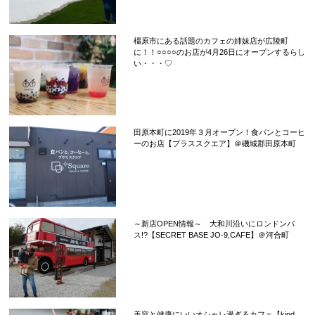
橿原市にある話題のカフェの姉妹店が広陵町
に！！○○○○のお店が4月26日にオープンするらし
い・・・♡
田原本町に2019年３月オープン！食パンとコーヒ
ーのお店【プラススクエア】＠磯城郡田原本町
～新店OPEN情報～ 大和川沿いにロンドンバ
ス!?【SECRET BASE JO-9,CAFE】＠河合町
美容と健康にいいオシャレ過ぎるカフェ【kind