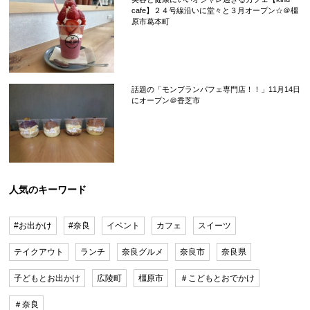
cafe】２４号線沿いに堂々と３月オープン☆＠橿
原市葛本町
話題の「モンブランパフェ専門店！！」11月14日
にオープン＠香芝市
人気のキーワード
#お出かけ
#奈良
イベント
カフェ
スイーツ
テイクアウト
ランチ
奈良グルメ
奈良市
奈良県
子どもとお出かけ
広陵町
橿原市
＃こどもとおでかけ
＃奈良