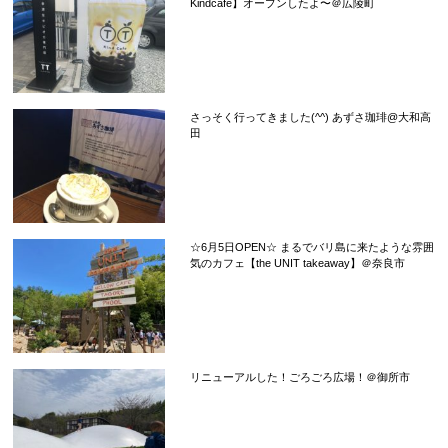
Kindcafe】オープンしたよ〜＠広陵町
さっそく行ってきました(^^) あずさ珈琲@大和高
田
☆6月5日OPEN☆ まるでバリ島に来たような雰囲
気のカフェ【the UNIT takeaway】＠奈良市
リニューアルした！ごろごろ広場！＠御所市