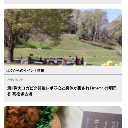
はぐからのイベント情報
2019.04.20
第2弾★ヨガピク開催レポ♡心と身体が癒されtime〜♪@明日
香 高松塚古墳