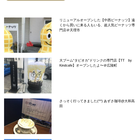
リニューアルオープンした【中西ピーナッツ】遠
くから買いに来る人もいる、超人気ピーナッツ専
門店＠天理市
大ブーム“タピオカ”ドリンクの専門店【TT by
Kindcafe】オープンしたよ〜＠広陵町
さっそく行ってきました(^^) あずさ珈琲@大和高
田