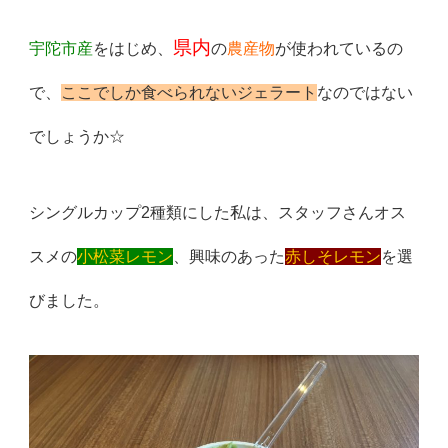
県内
宇陀市産
をはじめ、
の
農産物
が使われているの
で、
ここでしか食べられないジェラート
なのではない
でしょうか☆
シングルカップ2種類にした私は、スタッフさんオス
スメの
小松菜レモン
、興味のあった
赤しそレモン
を選
びました。