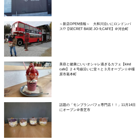
～新店OPEN情報～ 大和川沿いにロンドンバ
ス!?【SECRET BASE JO-9,CAFE】＠河合町
美容と健康にいいオシャレ過ぎるカフェ【kind
cafe】２４号線沿いに堂々と３月オープン☆＠橿
原市葛本町
話題の「モンブランパフェ専門店！！」11月14日
にオープン＠香芝市