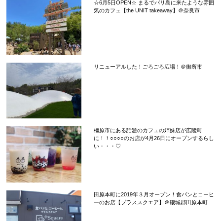
☆6月5日OPEN☆ まるでバリ島に来たような雰囲
気のカフェ【the UNIT takeaway】＠奈良市
リニューアルした！ごろごろ広場！＠御所市
橿原市にある話題のカフェの姉妹店が広陵町
に！！○○○○のお店が4月26日にオープンするらし
い・・・♡
田原本町に2019年３月オープン！食パンとコーヒ
ーのお店【プラススクエア】＠磯城郡田原本町