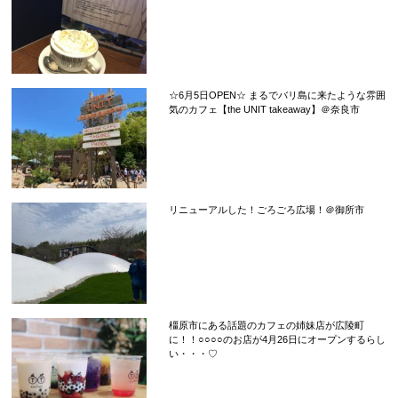
☆6月5日OPEN☆ まるでバリ島に来たような雰囲
気のカフェ【the UNIT takeaway】＠奈良市
リニューアルした！ごろごろ広場！＠御所市
橿原市にある話題のカフェの姉妹店が広陵町
に！！○○○○のお店が4月26日にオープンするらし
い・・・♡