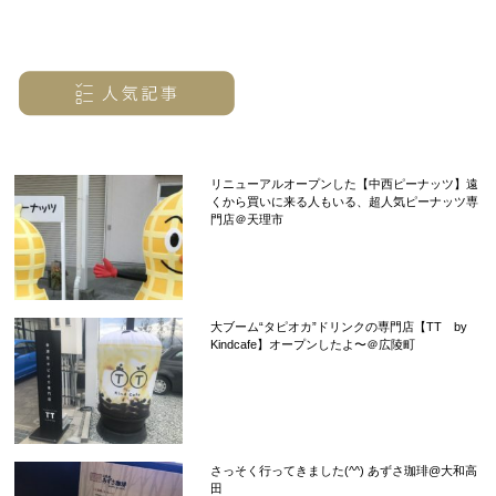
リニューアルオープンした【中西ピーナッツ】遠
くから買いに来る人もいる、超人気ピーナッツ専
門店＠天理市
大ブーム“タピオカ”ドリンクの専門店【TT by
Kindcafe】オープンしたよ〜＠広陵町
さっそく行ってきました(^^) あずさ珈琲@大和高
田