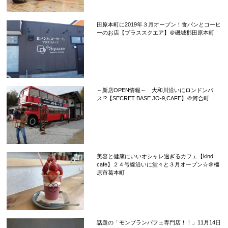
田原本町に2019年３月オープン！食パンとコーヒ
ーのお店【プラススクエア】＠磯城郡田原本町
～新店OPEN情報～ 大和川沿いにロンドンバ
ス!?【SECRET BASE JO-9,CAFE】＠河合町
美容と健康にいいオシャレ過ぎるカフェ【kind
cafe】２４号線沿いに堂々と３月オープン☆＠橿
原市葛本町
話題の「モンブランパフェ専門店！！」11月14日